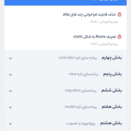
حذف قابلیت فراخوانی چند فایل php
ویدیو آموزشی
07:15
تعریف Route به شکل static
ویدیو آموزشی
09:16
بخش چهارم
پیاده سازی لایه controller
بخش پنجم
پیاده‌سازی لایه view
بخش ششم
پیاده‌سازی migration
بخش هفتم
پیاده‌سازی لایه model
بخش هشتم
پروژه ورود و عضویت