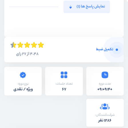
نمایش پاسخ ها (1)
تکمیل ضبط
4.48 از 27 رای
نوع دوره:
مدت دوره
تعداد جلسات:
ویژه / نقدی
67
09:09:40
شرکت‌کنندگان:
1286 نفر