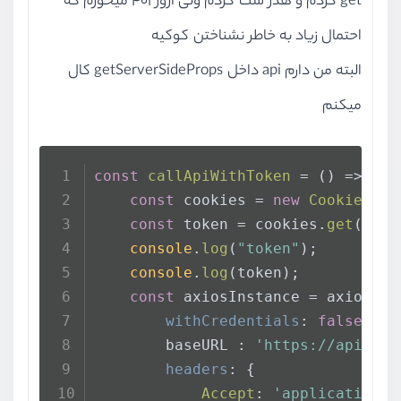
get کردم و هدر ست کردم ولی ارور 401 میخورم که
احتمال زیاد به خاطر نشناختن کوکیه
البته من دارم api داخل getServerSideProps کال
میکنم
const
callApiWithToken
 = (
) => {
const
 cookies = 
new
Cookies
();
const
 token = cookies.
get
(
'fil
console
.
log
(
"token"
);
console
.
log
(token);
const
 axiosInstance = axios.
cr
withCredentials
: 
false
,
        baseURL : 
'https://api.fil
headers
: {
Accept
: 
'application/j