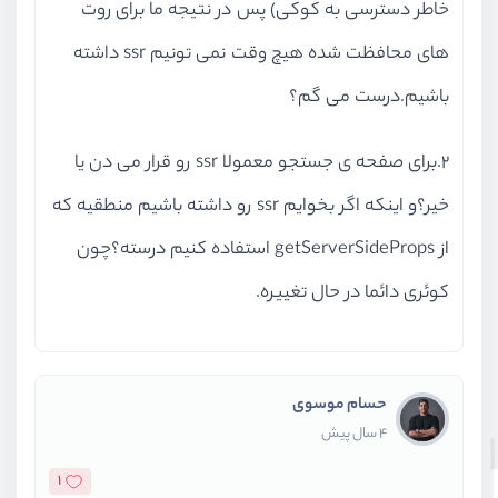
خاطر دسترسی به کوکی) پس در نتیجه ما برای روت
های محافظت شده هیچ وقت نمی تونیم ssr داشته
باشیم.درست می گم؟
2.برای صفحه ی جستجو معمولا ssr رو قرار می دن یا
خیر؟و اینکه اگر بخوایم ssr رو داشته باشیم منطقیه که
از getServerSideProps استفاده کنیم درسته؟چون
کوئری دائما در حال تغییره.
حسام موسوی
4 سال پیش
1