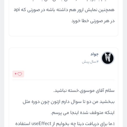
بخش هفتم
روند بروزرسانی پروژه به ورژن جدید next
همچنین نمایش ارور هم داشته باشه در صورتی که api
بخش هشتم
سایت اصلی و سئو
در هر صورتی خطا خورد
جواد
4 سال پیش
0
سلام آقای موسوی.خسته نباشید.
ببخشید من دو تا سوال دارم ازتون چون دوره مثل
اینکه متوقف شده اینجا می پرسم.
1.ما برای دریافت دیتا چه بخوایم از useEffect استفاده