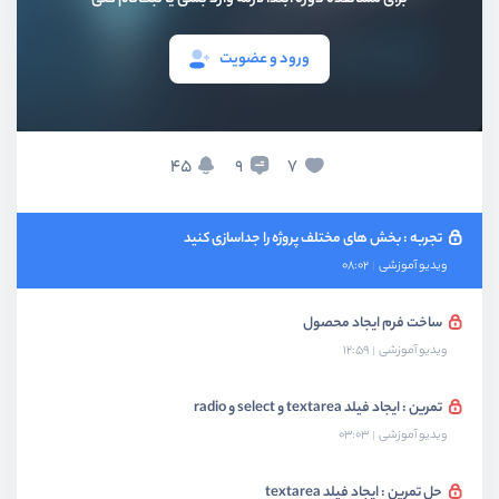
ویدیو آموزشی
11:34
ورود و عضویت
پیاده‌سازی modal اضافه کردن محصول - بخش دوم
ویدیو آموزشی
08:10
پیاده سازی کردن modal routing
45
7
9
ویدیو آموزشی
07:00
تجربه :‌ بخش های مختلف پروژه را جداسازی کنید
ویدیو آموزشی
08:02
ساخت فرم ایجاد محصول
ویدیو آموزشی
12:59
تمرین : ایجاد فیلد textarea و select و radio
ویدیو آموزشی
03:03
حل تمرین : ایجاد فیلد textarea