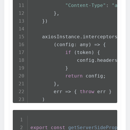
"Content-Type"
: 
"appli
        },
    })
    axiosInstance.
interceptors
.
req
(
config: any
) =>
 {
if
 (token) {
                config.
headers
.
Aut
            }
return
 config;
        },
err
 =>
 { 
throw
 err } 
    )
    axiosInstance.
interceptors
.
res
res
 =>
 {
export
const
getServerSideProps
: 
G