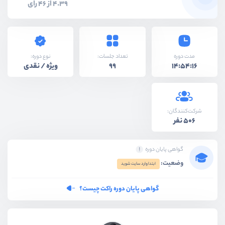
4.39 از 46 رای
نوع دوره:
مدت دوره
تعداد جلسات:
ویژه / نقدی
99
14:54:16
شرکت‌کنندگان:
506 نفر
گواهی پایان دوره
وضعیت:
ابتدا وارد سایت شوید
گواهی پایان دوره راکت چیست؟