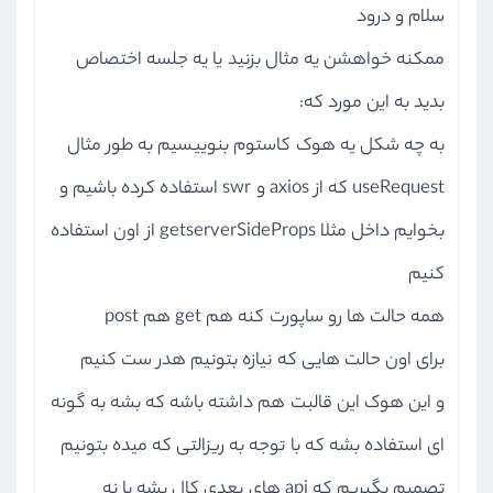
پیاده‌سازی ویرایش محصولات - بخش دوم
سلام و درود
ویدیو آموزشی
11:46
ممکنه خواهشن یه مثال بزنید یا یه جلسه اختصاص
پیاده‌سازی ویرایش محصولات - بخش سوم
بدید به این مورد که:
ویدیو آموزشی
13:19
به چه شکل یه هوک کاستوم بنوییسیم به طور مثال
پیاده‌سازی ویرایش محصولات - بخش چهارم
useRequest که از axios و swr استفاده کرده باشیم و
ویدیو آموزشی
10:17
بخوایم داخل مثلا getserverSideProps از اون استفاده
بررسی اجازه دسترسی ( ACL )
کنیم
ویدیو آموزشی
07:11
همه حالت ها رو ساپورت کنه هم get هم post
پیاده‌سازی اجازه دسترسی
برای اون حالت هایی که نیازه بتونیم هدر ست کنیم
ویدیو آموزشی
14:30
و این هوک این قالبت هم داشته باشه که بشه به گونه
پیاده‌سازی اجازه دسترسی - بخش دوم
ای استفاده بشه که با توجه به ریزالتی که میده بتونیم
ویدیو آموزشی
10:34
تصمیم بگیریم که api های بعدی کال بشه یا نه