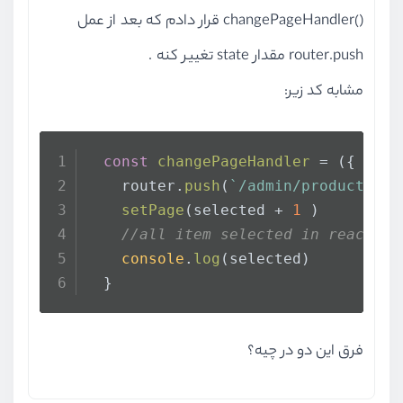
()changePageHandler قرار دادم که بعد از عمل
router.push مقدار state تغییر کنه .
مشابه کد زیر:
const
changePageHandler
 = (
{ sele
    router.
push
(
`/admin/products?pa
setPage
(selected + 
1
 )
//all item selected in react-pa
console
.
log
(selected)
  }
فرق این دو در چیه؟