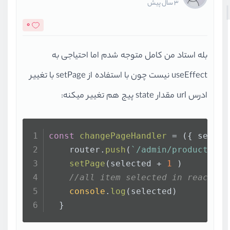
3 سال پیش
0
بله استاد من کامل متوجه شدم اما احتیاجی به
useEffect نیست چون با استفاده از setPage با تغییر
ادرس url مقدار state پیج هم تغییر میکنه:
const
changePageHandler
 = (
{ select
    router.
push
(
`/admin/products?pa
setPage
(selected + 
1
 )
//all item selected in react-pa
console
.
log
(selected)
  }