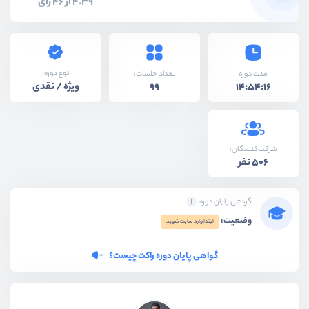
4.39 از 46 رای
نوع دوره:
مدت دوره
تعداد جلسات:
ویژه / نقدی
99
14:54:16
شرکت‌کنندگان:
506 نفر
گواهی پایان دوره
وضعیت:
ابتدا وارد سایت شوید
گواهی پایان دوره راکت چیست؟