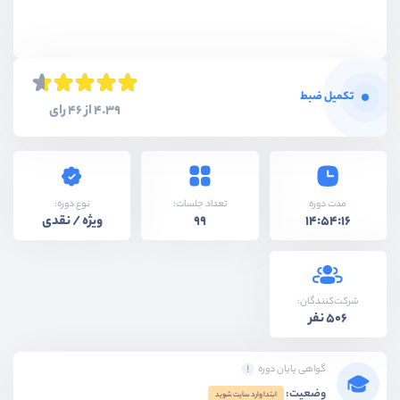
تکمیل ضبط
4.39 از 46 رای
نوع دوره:
مدت دوره
تعداد جلسات:
ویژه / نقدی
99
14:54:16
شرکت‌کنندگان:
506 نفر
گواهی پایان دوره
وضعیت:
ابتدا وارد سایت شوید