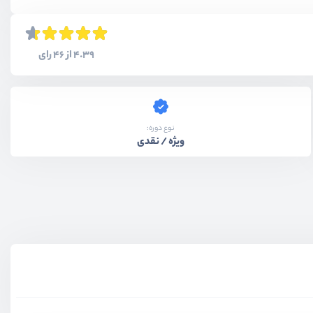
4.39 از 46 رای
نوع دوره:
ویژه / نقدی