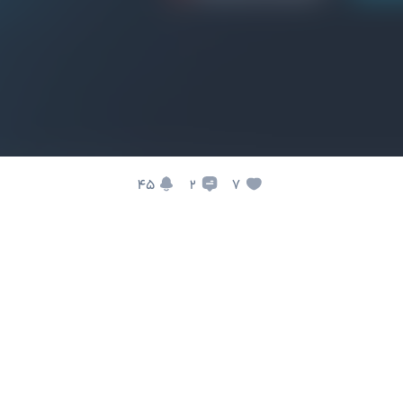
45
7
2