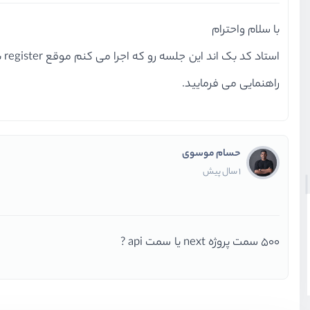
با سلام واحترام
استاد کد بک اند این جلسه رو که اجرا می کنم موقع register بهم خطای 500 میده
راهنمایی می فرمایید.
حسام موسوی
1 سال پیش
500 سمت پروژه next یا سمت api ?