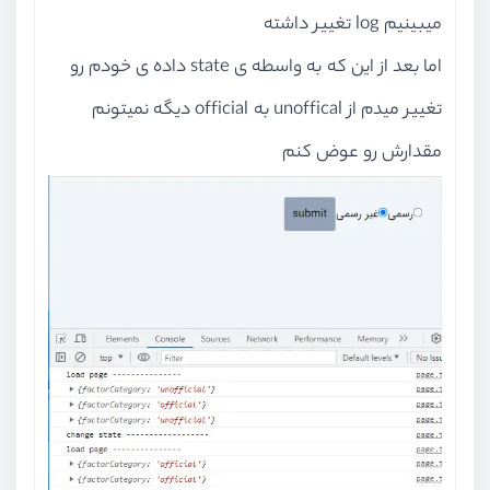
میبینیم log تغییر داشته
console
.
log
(
'load page -----
اما بعد از این که به واسطه ی state داده ی خودم رو
return
 (
تغییر میدم از unoffical به official دیگه نمیتونم
<>
<
Formik
مقدارش رو عوض کنم
innerRef
=
{factorFormikRef}
initialValues
=
{specificFac
onSubmit
=
{factorSubmitHand
enableReinitialize
=
{true}
      >
        {(formikProps) => {
          return (
<>
<
Form
>
<
label
>
<
Field
type
<
label
>
<
Field
type