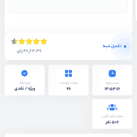
تکمیل ضبط
4.39 از 46 رای
نوع دوره:
مدت دوره
تعداد جلسات:
ویژه / نقدی
99
14:54:16
شرکت‌کنندگان:
506 نفر