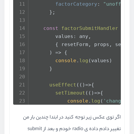
factorCategory
: 
"unofficia
      };
const
factorSubmitHandler
 = 
as
        values: any,
        { resetForm, props, setFie
) => {
console
.
log
(values)
      }
useEffect
(
()=>
{
setTimeout
(
()=>
{
console
.
log
(
'change st
setSpecificFactor
({
fac
اگر توی عکس زیر توجه کنید در ابتدا چندین بار من
        },
8000
)
      },[])
تغییر دادم داده ی radio خودم و بعد از submit