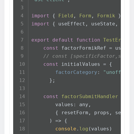
import
 { 
Field
, 
Form
, 
Formik
 } 
fro
import
 { useEffect, useState, useR
export
default
function
TestError
(
const
 factorFormikRef = useRef
// const [specificFactor,setSp
const
 initialValues = {
factorCategory
: 
"unofficia
      };
const
factorSubmitHandler
 = 
as
        values: any,
        { resetForm, props, setFie
) => {
console
.
log
(values)