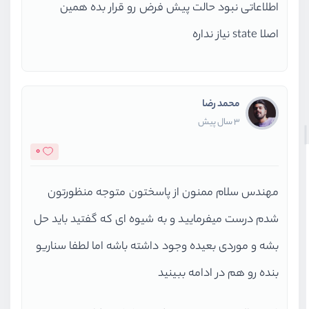
اطلاعاتی نبود حالت پیش فرض رو قرار بده همین
initialValues
=
{initialValu
اصلا state نیاز نداره
{factorSubmitHand
=
onSubmit
        // 
enableReinitialize
=
{tru
      >
        {(formikProps) => {
محمد رضا
          return (
3 سال پیش
<>
<
Form
>
0
<
label
>
<
Field
type
<
label
>
<
Field
type
مهندس سلام ممنون از پاسختون متوجه منظورتون
<
button
type
=
"subm
شدم درست میفرمایید و به شیوه ای که گفتید باید حل
</
Form
>
</>
بشه و موردی بعیده وجود داشته باشه اما لطفا سناریو
          );
بنده رو هم در ادامه ببینید
        }}
</
Formik
>