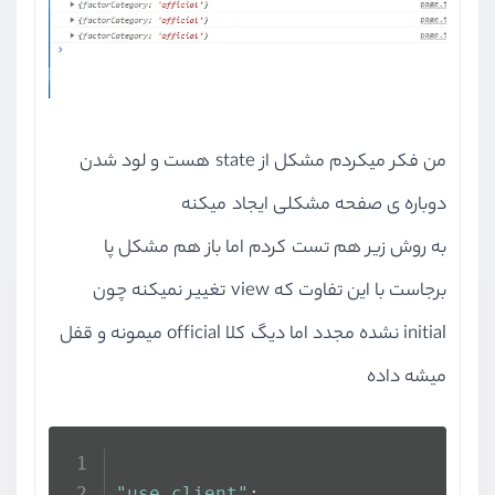
<
button
type
=
"subm
</
Form
>
</>
          );
        }}
من فکر میکردم مشکل از state هست و لود شدن
</
Formik
>
</>
دوباره ی صفحه مشکلی ایجاد میکنه
  );
به روش زیر هم تست کردم اما باز هم مشکل پا
}
برجاست با این تفاوت که view تغییر نمیکنه چون
initial نشده مجدد اما دیگ کلا official میمونه و قفل
میشه داده
"use client"
;