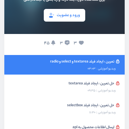
ویدیو آموزشی
07:00
ورود و عضویت
تجربه :‌ بخش های مختلف پروژه را جداسازی کنید
ویدیو آموزشی
08:02
ساخت فرم ایجاد محصول
45
3
3
ویدیو آموزشی
12:59
تمرین : ایجاد فیلد textarea و select و radio
ویدیو آموزشی
03:03
حل تمرین : ایجاد فیلد textarea
ویدیو آموزشی
09:35
حل تمرین : ایجاد فیلد selectbox
ویدیو آموزشی
11:30
ارسال اطلاعات محصول به api