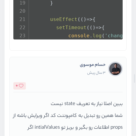
      }
useEffect
(
()=>
{
setTimeout
(
()=>
{
console
.
log
(
'change st
// setSpecificFactor({
            factorFormikRef.
curren
        },
4000
)
حسام موسوی
      },[])
3 سال پیش
console
.
log
(
'load page -----
0
return
 (
ببین اصلا نیاز به تعریف state نیست
<>
شما همین رو تبدیل به کامپوننت کد اگر ویرایش باشه از
<
Formik
innerRef
=
{factorFormikRef}
props اطلاعات رو بگیر و بریز تو intialValues اگر
        // 
initialValues
=
{specific