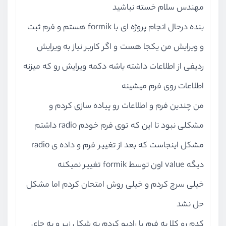
پیاده‌سازی ویرایش محصولات - بخش چهارم
مهندس سلام خسته نباشید
ویدیو آموزشی
10:17
بنده درحال انجام پروژه ای با formik هستم و فرم ثبت
بررسی اجازه دسترسی ( ACL )
و ویرایش من یکجا هست و اگر کاربر نیاز به ویرایش
ویدیو آموزشی
07:11
ردیفی از اطلاعات داشته باشه دکمه ویرایش رو که میزنه
پیاده‌سازی اجازه دسترسی
اطلاعات روی فرم میشینه
ویدیو آموزشی
14:30
من چندین فرم و اطلاعات رو پیاده سازی کردم و
پیاده‌سازی اجازه دسترسی - بخش دوم
مشکلی نبود تا این که توی فرم خودم radio داشتم
ویدیو آموزشی
10:34
مشکل اینجاست که بعد از تغییر فرم و داده ی radio
بخش هفتم
روند بروزرسانی پروژه به ورژن جدید next
دیگه value اون توسط formik تغییر نمیکنه
خیلی سرچ کردم و خیلی روش امتحان کردم اما مشکل
بخش هشتم
سایت اصلی و سئو
حل نشد
کدم رو کلا به فرم با رادیو کردم به شکل زیر و به جای