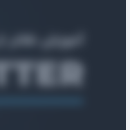
بخش سوم
ویجت‌ها
بخش چهارم
پروژه Task Manager
دمو پروژه todo App
ویدیو آموزشی
04:36
ساخت پروژه جدید
ویدیو آموزشی
03:57
اضافه کردن فونت و تصویر
ویدیو آموزشی
08:03
ساخت app bar
ویدیو آموزشی
14:59
ساخت باکس hero section
ویدیو آموزشی
11:06