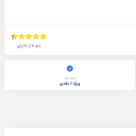
4.58 از 26 رای
نوع دوره:
ویژه / نقدی