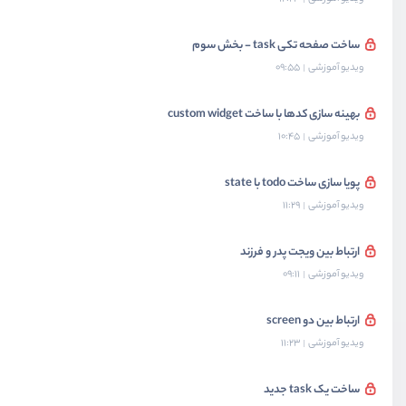
ساخت صفحه تکی task - بخش سوم
ویدیو آموزشی
09:55
بهینه سازی کدها با ساخت custom widget
ویدیو آموزشی
10:45
پویا سازی ساخت todo با state
ویدیو آموزشی
11:29
ارتباط بین ویجت پدر و فرزند
ویدیو آموزشی
09:11
ارتباط بین دو screen
ویدیو آموزشی
11:23
ساخت یک task جدید