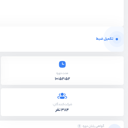
ویدیو آموزشی
11:38
حذف کردن todo
ویدیو آموزشی
05:30
تکمیل ضبط
بخش پنجم
کار با دیتابیس
بخش ششم
کار با Api
مدت دوره
10:52:52
شرکت‌کنندگان:
384 نفر
گواهی پایان دوره