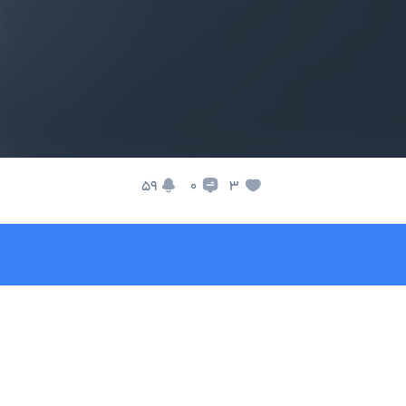
59
3
0