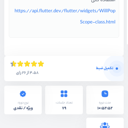
استفاده کنی
https://api.flutter.dev/flutter/widgets/WillPop
Scope-class.html
تکمیل ضبط
4.58 از 26 رای
نوع دوره:
مدت دوره
تعداد جلسات:
ویژه / نقدی
79
10:52:52