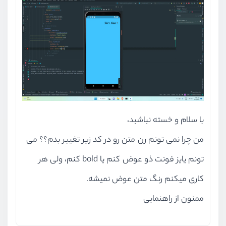
بخش پنجم
کار با دیتابیس
بخش ششم
کار با Api
با سلام و خسته نباشبد،
من چرا نمی تونم رن متن رو در کد زیر تغییر بدم؟؟ می
تونم یایز فونت ذو عوض کنم یا bold کنم، ولی هر
کاری میکنم رنگ متن عوض نمیشه.
ممنون از راهنمایی