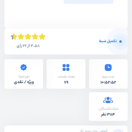
تکمیل ضبط
4.58 از 26 رای
نوع دوره:
مدت دوره
تعداد جلسات:
ویژه / نقدی
79
10:52:52
شرکت‌کنندگان:
384 نفر
گواهی پایان دوره