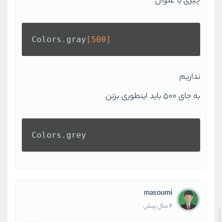
چیزی با عنوان
Colors
.gray
[500]
نداریم
به جای 500 باید اینطوری بزنن
Colors.grey
masoumi
4 سال پیش