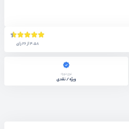
4.58 از 26 رای
نوع دوره:
ویژه / نقدی