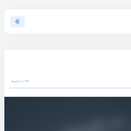
0/79 جلسه