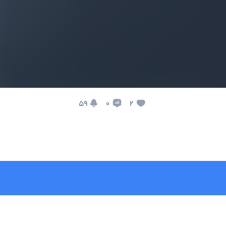
59
2
0