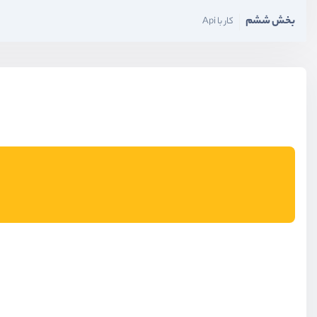
بخش ششم
کار با Api