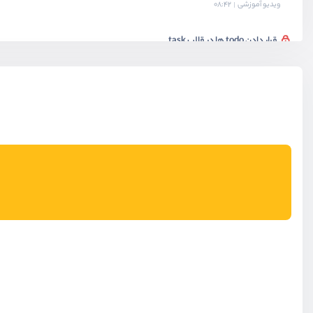
ویدیو آموزشی
08:42
قرار دادن todo ها در قالب task
ویدیو آموزشی
07:05
آپدیت کردن todo
ویدیو آموزشی
11:38
حذف کردن todo
ویدیو آموزشی
05:30
بخش پنجم
کار با دیتابیس
بخش ششم
کار با Api