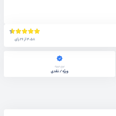
4.58 از 26 رای
نوع دوره:
ویژه / نقدی