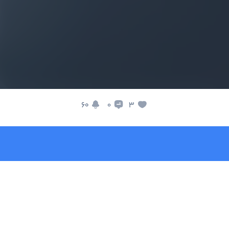
60
3
0