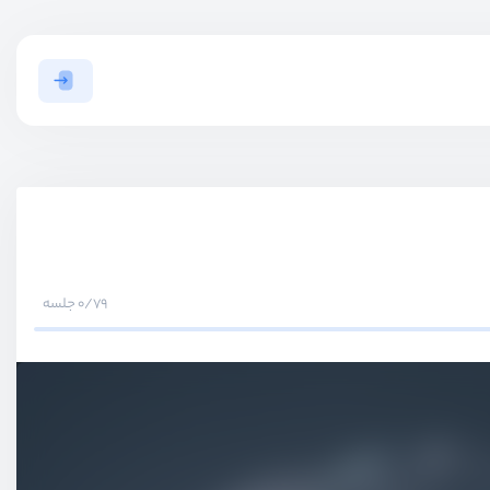
0/79 جلسه