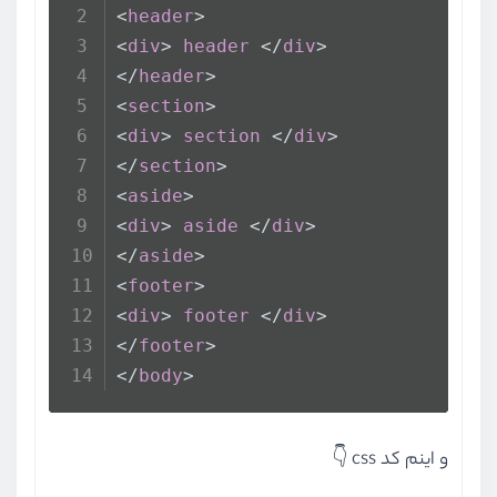
<
header
>
بخش دوازدهم
انیمیشن و انتقال
<
div
> 
header
 </
div
>
</
header
>
<
section
>
<
div
> 
section
 </
div
>
</
section
>
<
aside
>
<
div
> 
aside
 </
div
>
</
aside
>
<
footer
>
<
div
> 
footer
 </
div
>
</
footer
>
</
body
>
و اینم کد css 👇