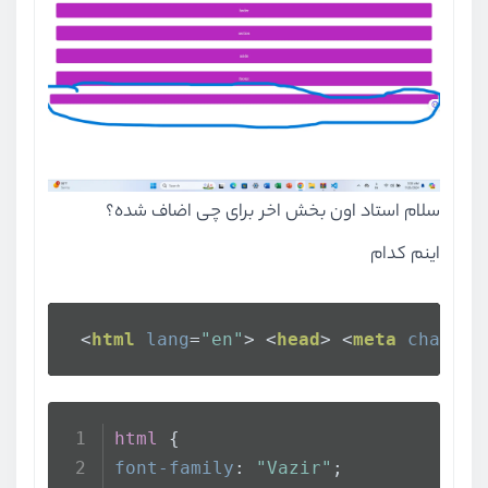
سلام استاد اون بخش اخر برای چی اضاف شده؟
اینم کدام
<
html
lang
=
"en"
>
<
head
>
<
meta
charset
html
 {  
font-family
: 
"Vazir"
;  