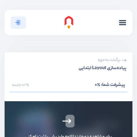
بخش اول
معرفی
برگشت به دوره
بخش دوم
مقدمات
پیاده‌سازی Layout ابتدایی
بخش سوم
انتخاب کننده‌ها
پیشرفت شما:
٪0
0/91 جلسه
بخش چهارم
باکس مدل
بخش پنجم
بکگراند و تصاویر
بخش ششم
فونت و متن
برای مشاهده دوره ابتدا لازمه وارد بشی یا ثبت‌نام کنی