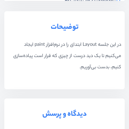
پروژه صفحه بندی قالب - بخش دوم
ویدیو آموزشی
13:50
پروژه صفحه بندی قالب - بخش سوم
توضیحات
ویدیو آموزشی
13:18
در این جلسه Layout ابتدای را در نرم‌افزار paint ایجاد
پروژه صفحه بندی قالب - بخش چهارم
ویدیو آموزشی
07:54
می‌کنیم تا یک دید درست از چیزی که قرار است پیاده‌سازی
آشنایی با css grid
کنیم، بدست بی‌آوریم.
ویدیو آموزشی
13:23
آشنایی با css grid - بخش دوم
ویدیو آموزشی
10:49
آشنایی با css grid - بخش سوم
دیدگاه و پرسش
ویدیو آموزشی
09:14