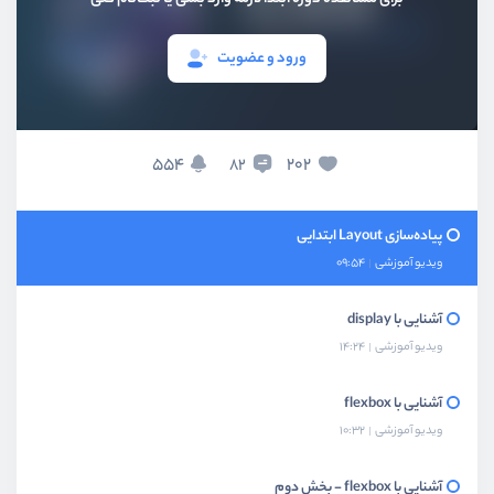
بخش هفتم
واحدها و سایزها
ورود و عضویت
بخش هشتم
موقعیت المنت
موقعیت مکانی المنت چیست؟
554
202
82
ویدیو آموزشی
04:43
پیاده‌سازی Layout ابتدایی
ویدیو آموزشی
09:54
آشنایی با display
ویدیو آموزشی
14:24
آشنایی با flexbox
ویدیو آموزشی
10:32
آشنایی با flexbox - بخش دوم