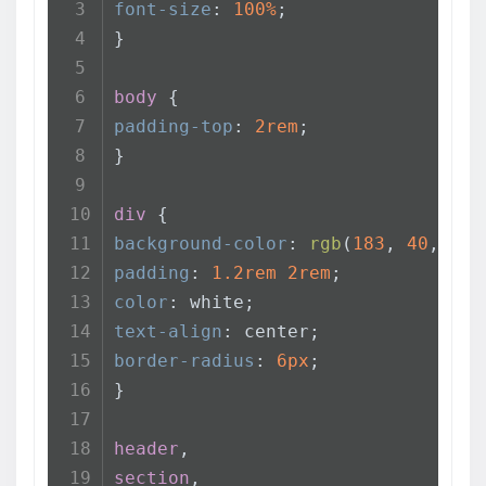
font-size
: 
100%
;  
}
body
 {  
padding-top
: 
2rem
;  
}
div
 {  
background-color
: 
rgb
(
183
, 
40
, 
191
padding
: 
1.2rem
2rem
;  
color
: white;  
text-align
: center;  
border-radius
: 
6px
;  
}
header
,  
section
,  