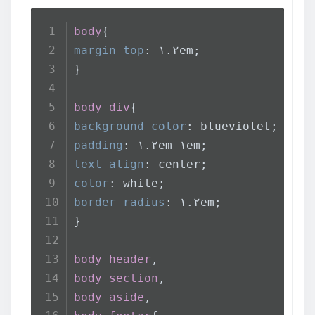
body
{
margin-top
: ۱.۲em;
}
body
div
{
background-color
: blueviolet;
padding
: ۱.۲em ۱em;
text-align
: center;
color
: white;
border-radius
: ۱.۲em;
}
body
header
,
body
section
,
body
aside
,