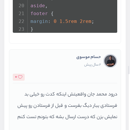
aside
,  
footer
 {  
margin
: 
0
1.5rem
2rem
;  
}
حسام موسوی
2 سال پیش
0
درود محمد جان واقعیتش اینکه کدت رو خیلی بد
فرستادی یبار دیگ بفرست و قبل از فرستادن رو پیش
نمایش بزن که درست ارسال بشه که بتونم تست کنم