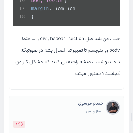
body
footer
{
margin
: ۱em ۱em;
}
خب ، من باید قبل div , hedear , section , .... حتما
body رو بنویسم تا تغییراتم اعمال بشه در صورتیکه
شما ننوشتید ، میشه راهنمایی کنید که مشکل کار من
کجاست؟ ممنون میشم
حسام موسوی
2 سال پیش
0