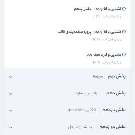
آشنایی با css grid - بخش پنجم
ویدیو آموزشی
10:36
آشنایی با css grid - پروژه صفحه‌بندی قالب
ویدیو آموزشی
12:40
آشنایی و کار با position
ویدیو آموزشی
18:15
بخش نهم
فرم‌ها
بخش دهم
رسپانسیو وبسایت
بخش یازدهم
یادگیری transform
بخش دوازدهم
انیمیشن و انتقال