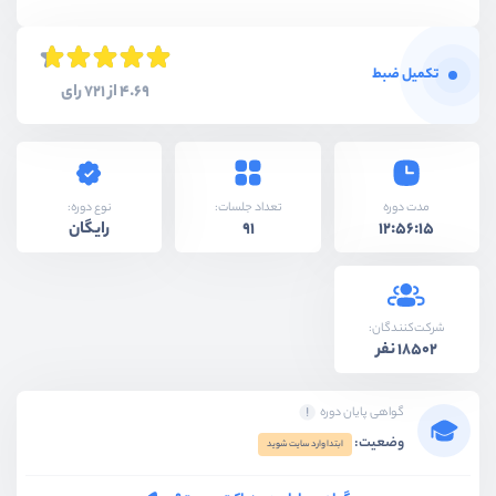
تکمیل ضبط
4.69 از 721 رای
نوع دوره:
مدت دوره
تعداد جلسات:
رایگان
91
12:56:15
شرکت‌کنندگان:
18502 نفر
گواهی پایان دوره
وضعیت:
ابتدا وارد سایت شوید