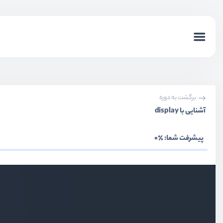
برگشت به دوره
آشنایی با display
پیشرفت شما:
٪0