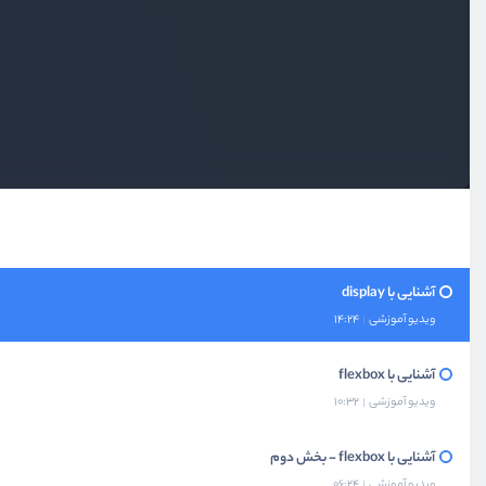
بخش هفتم
واحدها و سایزها
بخش هشتم
موقعیت المنت
موقعیت مکانی المنت چیست؟
ویدیو آموزشی
04:43
پیاده‌سازی Layout ابتدایی
ویدیو آموزشی
09:54
آشنایی با display
ویدیو آموزشی
14:24
آشنایی با flexbox
ویدیو آموزشی
10:32
آشنایی با flexbox - بخش دوم
ویدیو آموزشی
06:24