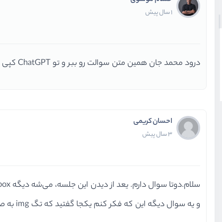
حسام موسوی
بخش دوازدهم
انیمیشن و انتقال
1 سال پیش
درود محمد جان همین متن سوالت رو ببر و تو ChatGPT کپی کن با مثال و توضیح بیشتر راهنمایت میکنه
احسان کریمی
3 سال پیش
سلام.‌دوتا سوال دارم. یعد از دیدن این جلسه، می‌شه دیگه flex box و grid رو یاد گرفت؟ یا باید بیشتر از css یاد بگیریم؟
و یه سوال دیگه این که فکر کنم یکجا گفتید که تگ img به صورت پیش فرض دیسپلی inline داره. پس چطور می‌تونیم بهش width و height بدیم و اندازه تصویر رو با css تغییر بدیم؟