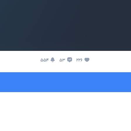
554
226
53