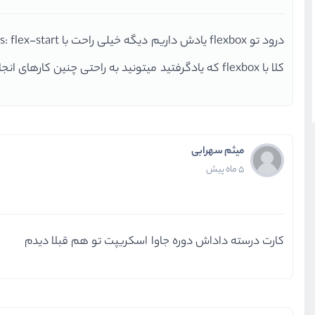
درود تو flexbox یادش داریم دیگه خیلی راحت با align-items: flex-start; میتونید اینکارو کنید
کلا با flexbox که یادگرفتید میتونید به راحتی چنین کارهای انجام بدید البته با grid هم همینطور
میثم سهرابی
5 ماه پیش
کارت درسته داداش دوره جاوا اسکریپت تو هم قبلا دیدم