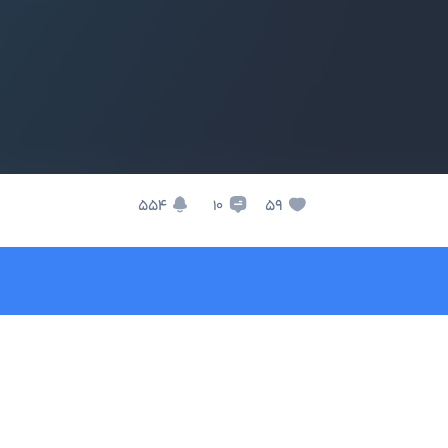
554
59
10