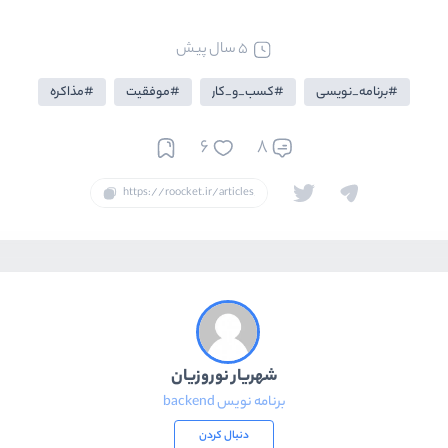
5 سال پیش
برنامه_نویسی
کسب_و_کار
موفقیت
مذاکره
6
8
شهریار نوروزیان
برنامه نویس backend
دنبال کردن