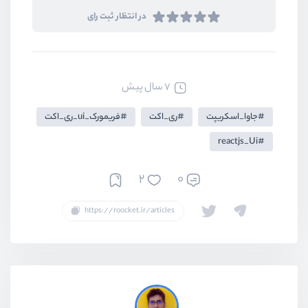
در انتظار ثبت رای
7 سال پیش
جاوا_اسکریپت
ری_اکت
فریمورک_ui_ری_اکت
reactjs_Ui
2
0