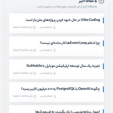
۵ مقاله اخیر
۵ مقاله اخیر از این قسمت برای شما در دسترس است
Vibe Coding در حال نابود کردن پروژه‌های متن‌باز است
ارسطو عباسی
زمان مطالعه: 10 دقیقه
چرا ادغام Event Loopها کار ساده‌ای نیست؟
ارسطو عباسی
زمان مطالعه: 14 دقیقه
تجربه یک سال توسعه اپلیکیشن موبایل با GoMobile
ارسطو عباسی
زمان مطالعه: 17 دقیقه
چگونه OpenAI با PostgreSQL به ۸۰۰ میلیون کاربر رسید؟
ارسطو عباسی
زمان مطالعه: 20 دقیقه
اصول برنامه‌نویسی را یاد بگیرید، نه فریمورک‌ها