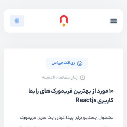
ٰری‌اکت‌جی‌اس
ﺯﻣﺎﻥ ﻣﻄﺎﻟﻌﻪ: 4 دقیقه
۱۰ مورد از بهترین فریمورک‌های رابط
کاربری Reactjs
مشغول جستجو برای پیدا کردن یک سری فریمورک