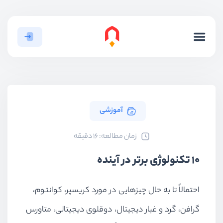
آموزشی
ﺯﻣﺎﻥ ﻣﻄﺎﻟﻌﻪ: 16 دقیقه
10 تکنولوژی برتر در آینده
احتمالاً تا به حال چیزهایی در مورد کریسپر، کوانتوم،
گرافن، گرد و غبار دیجیتال، دوقلوی دیجیتالی، متاورس