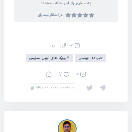
چه امتیازی برای این مقاله میدهید؟
در انتظار ثبت رای
7 سال پیش
برنامه_نویسی
پروژه_های_اوپن_سورس
7
0