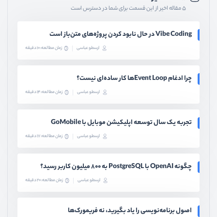
۵ مقاله اخیر از این قسمت برای شما در دسترس است
Vibe Coding در حال نابود کردن پروژه‌های متن‌باز است
ارسطو عباسی
زمان مطالعه: 10 دقیقه
چرا ادغام Event Loopها کار ساده‌ای نیست؟
ارسطو عباسی
زمان مطالعه: 14 دقیقه
تجربه یک سال توسعه اپلیکیشن موبایل با GoMobile
ارسطو عباسی
زمان مطالعه: 17 دقیقه
چگونه OpenAI با PostgreSQL به ۸۰۰ میلیون کاربر رسید؟
ارسطو عباسی
زمان مطالعه: 20 دقیقه
اصول برنامه‌نویسی را یاد بگیرید، نه فریمورک‌ها