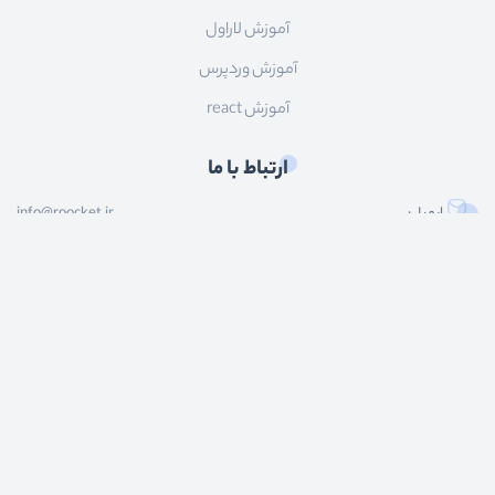
آموزش لاراول
آموزش وردپرس
آموزش react
ارتباط با ما
ایمیل:
info@roocket.ir
آی دی تلگرام:
@roocket_support
کليه حقوق محصولات و محتوای اين سایت متعلق به راکت می باشد و هر گونه کپی برداری از
محتوا و محصولات سایت غیر مجاز و بدون رضایت ماست.