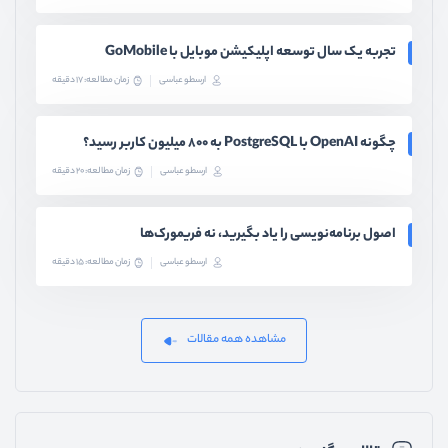
تجربه یک سال توسعه اپلیکیشن موبایل با GoMobile
ارسطو عباسی
زمان مطالعه: 17 دقیقه
چگونه OpenAI با PostgreSQL به ۸۰۰ میلیون کاربر رسید؟
ارسطو عباسی
زمان مطالعه: 20 دقیقه
اصول برنامه‌نویسی را یاد بگیرید، نه فریمورک‌ها
ارسطو عباسی
زمان مطالعه: 15 دقیقه
مشاهده همه مقالات