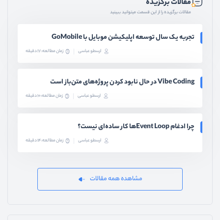
مقالات برگزیده
مقالات برگزیده را از این قسمت میتوانید ببینید
تجربه یک سال توسعه اپلیکیشن موبایل با GoMobile
ارسطو عباسی
زمان مطالعه: 17 دقیقه
Vibe Coding در حال نابود کردن پروژه‌های متن‌باز است
ارسطو عباسی
زمان مطالعه: 10 دقیقه
چرا ادغام Event Loopها کار ساده‌ای نیست؟
ارسطو عباسی
زمان مطالعه: 14 دقیقه
مشاهده همه مقالات