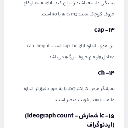
بستگی داشته باشند را بیان کند. x-height ارتفاع
حروف کوچک مانند «a، c، m یا o» است.
13- cap
این مورد، اندازه cap-height است. cap-height
معادل «ارتفاع حروف بزرگ» می‌باشد.
14- ch
نمایانگر عرض کاراکتر «0»، یا به طور دقیق‌تر، اندازه
علامت «0» در فونت عنصر است.
15- ic
(ideograph count - شمارش
ایدئوگراف)