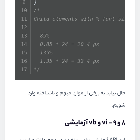
}
/*      
Child elements with % font sizes.
  85%     
  0.85 * 24 = 20.4 px        
  135%     
  1.35 * 24 = 32.4 px
*/
حال بیاید به برخی از موارد مبهم و ناشناخته وارد
شویم.
8 و 9 - vi و vb آزمایشی