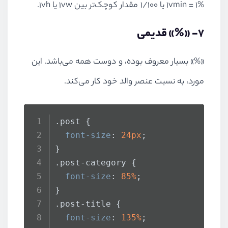
1vmin = 1% یا 1/100 مقدار کوچک‌تر بین 1vw یا 1vh.
7- «%» قدیمی
«%» بسیار معروف بوده، و دوست همه می‌باشد. این
مورد، به نسبت عنصر والد خود کار می‌کند.
.post
 {
font-size
: 
24px
;
}
.post-category
 {   
font-size
: 
85%
; 
} 
.post-title
 {   
font-size
: 
135%
; 