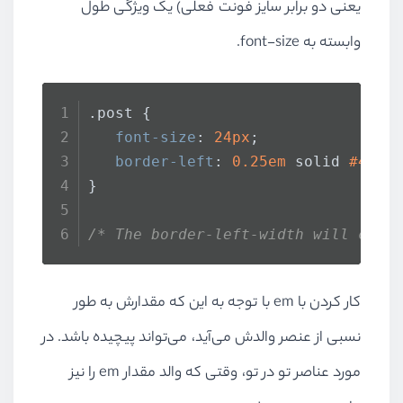
یعنی دو برابر سایز فونت فعلی) یک ویژگی طول
وابسته به font-size.
.post
 {   
font-size
: 
24px
;
border-left
: 
0.25em
 solid 
#4a90
}
/* The border-left-width will comp
کار کردن با em با توجه به این که مقدارش به طور
نسبی از عنصر والدش می‌آید، می‌تواند پیچیده باشد. در
مورد عناصر تو در تو، وقتی که والد مقدار em را نیز