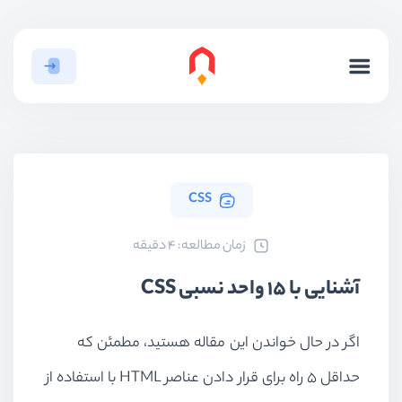
CSS
ﺯﻣﺎﻥ ﻣﻄﺎﻟﻌﻪ: 4 دقیقه
آشنایی با 15 واحد نسبی CSS
اگر در حال خواندن این مقاله هستید، مطمئن که
حداقل ۵ راه برای قرار دادن عناصر HTML با استفاده از