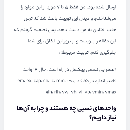
ارسال شده بود. من فقط ۵ تا ۷ مورد از این موارد را
می‌شناختم، و دیدن این توییت باعث شد که ترس
عقب افتادن به من دست دهد. پس تصمیم گرفتم که
این مقاله را بنویسم و از بروز این اتفاق برای شما
جلوگیری کنم. توییت مربوطه:
«عصر بی نقصی پیکسل در راه است. حال ۱۴ واحد
تغییر اندازه در CSS داریم: em، ex، cap، ch، ic، rem،
lh، rlh، vw، vh، vi، vb، vmin، vmax»
واحدهای نسبی چه هستند و چرا به آن‌ها
نیاز داریم؟