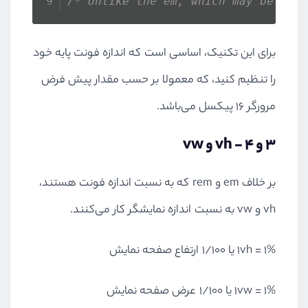
/* Unlike the em, which may be dif
برای این تکنیک، اساسی است که اندازه فونت پایه خود
را تنظیم کنید، که معمولا بر حسب مقدار پیش فرض
مرورگر ۱۶ پیکسل می‌باشد.
۳ و ۴ - vh و vw
بر خلاف em و rem که به نسبت اندازه فونت هستند،
vh و vw به نسبت اندازه نمایشگر کار می‌کنند.
1vh = 1% یا 1/100 ارتفاع صفحه نمایش
1vw = 1% یا 1/100 عرض صفحه نمایش