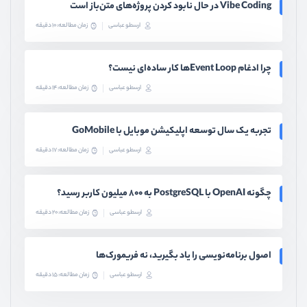
Vibe Coding در حال نابود کردن پروژه‌های متن‌باز است
ارسطو عباسی
زمان مطالعه: 10 دقیقه
چرا ادغام Event Loopها کار ساده‌ای نیست؟
ارسطو عباسی
زمان مطالعه: 14 دقیقه
تجربه یک سال توسعه اپلیکیشن موبایل با GoMobile
ارسطو عباسی
زمان مطالعه: 17 دقیقه
چگونه OpenAI با PostgreSQL به ۸۰۰ میلیون کاربر رسید؟
ارسطو عباسی
زمان مطالعه: 20 دقیقه
اصول برنامه‌نویسی را یاد بگیرید، نه فریمورک‌ها
ارسطو عباسی
زمان مطالعه: 15 دقیقه