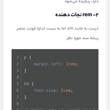
دارد، پیچیده می‌شود.
2- rem نجات دهنده
درست به مانند em، اما به نسبت اندازه فونت عنصر
ریشه سند مورد نظر.
p
 {
margin-left
: 
1rem
;
}
h4
 {
font-size
: 
2rem
;
}