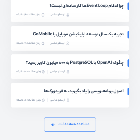
چرا ادغام Event Loopها کار ساده‌ای نیست؟
ارسطو عباسی
زمان مطالعه: 14 دقیقه
تجربه یک سال توسعه اپلیکیشن موبایل با GoMobile
ارسطو عباسی
زمان مطالعه: 17 دقیقه
چگونه OpenAI با PostgreSQL به ۸۰۰ میلیون کاربر رسید؟
ارسطو عباسی
زمان مطالعه: 20 دقیقه
اصول برنامه‌نویسی را یاد بگیرید، نه فریمورک‌ها
ارسطو عباسی
زمان مطالعه: 15 دقیقه
مشاهده همه مقالات