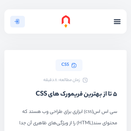
CSS
ﺯﻣﺎﻥ ﻣﻄﺎﻟﻌﻪ: 8 دقیقه
5 تا از بهترین فریمورک های CSS
سی اس اس(css) ابزاری برای طراحی وب هستد که
محتوای سند(HTML) را از ویژگی‌های ظاهری آن جدا