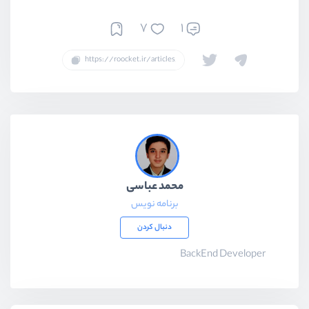
7
1
محمد عباسی
برنامه نویس
دنبال کردن
BackEnd Developer