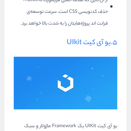
از آن‌جایی که هدف اصلی فریمورک Tailwind،
حذف کدنویسی CSS است، سرعت توسعه‌ی
فرانت اند پروژه‌هایتان را به شدت بالا خواهد برد.
5.یو آی کیت UIkit
یو آی کیت UIKit یک Framework ماژولار و سبک