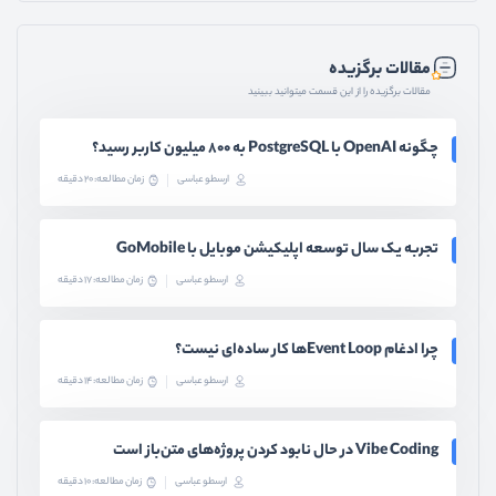
مقالات برگزیده
مقالات برگزیده را از این قسمت میتوانید ببینید
چگونه OpenAI با PostgreSQL به ۸۰۰ میلیون کاربر رسید؟
ارسطو عباسی
زمان مطالعه: 20 دقیقه
تجربه یک سال توسعه اپلیکیشن موبایل با GoMobile
ارسطو عباسی
زمان مطالعه: 17 دقیقه
چرا ادغام Event Loopها کار ساده‌ای نیست؟
ارسطو عباسی
زمان مطالعه: 14 دقیقه
Vibe Coding در حال نابود کردن پروژه‌های متن‌باز است
ارسطو عباسی
زمان مطالعه: 10 دقیقه