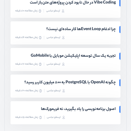
Vibe Coding در حال نابود کردن پروژه‌های متن‌باز است
ارسطو عباسی
زمان مطالعه: 10 دقیقه
چرا ادغام Event Loopها کار ساده‌ای نیست؟
ارسطو عباسی
زمان مطالعه: 14 دقیقه
تجربه یک سال توسعه اپلیکیشن موبایل با GoMobile
ارسطو عباسی
زمان مطالعه: 17 دقیقه
چگونه OpenAI با PostgreSQL به ۸۰۰ میلیون کاربر رسید؟
ارسطو عباسی
زمان مطالعه: 20 دقیقه
اصول برنامه‌نویسی را یاد بگیرید، نه فریمورک‌ها
ارسطو عباسی
زمان مطالعه: 15 دقیقه