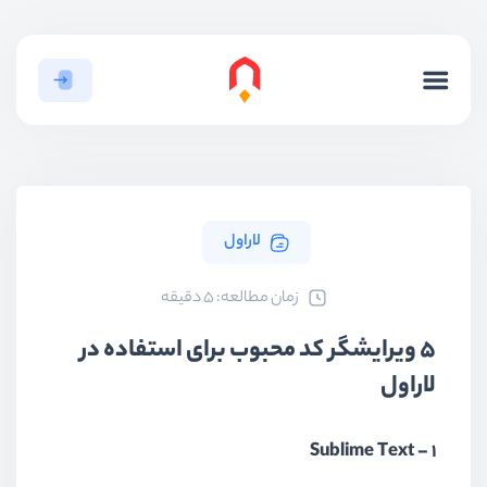
لاراول
ﺯﻣﺎﻥ ﻣﻄﺎﻟﻌﻪ: 5 دقیقه
5 ویرایشگر کد محبوب برای استفاده در
لاراول
1 – Sublime Text