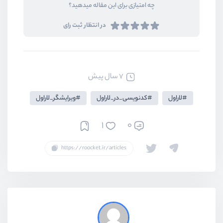
چه امتیازی برای این مقاله میدهید؟
در انتظار ثبت رای
7 سال پیش
لاراول
کدنویسی_در_لاراول
ویرایشگر_لاراول
1
0