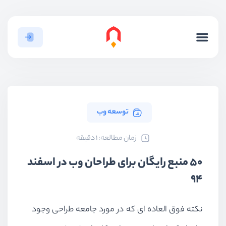
توسعه وب
ﺯﻣﺎﻥ ﻣﻄﺎﻟﻌﻪ: 1 دقیقه
50 منبع رایگان برای طراحان وب در اسفند
94
نکته فوق العاده ای که در مورد جامعه طراحی وجود