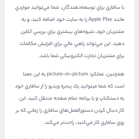
با سافاري براي توسعه‌دهندگان، شما مي‌توانيد مواردي
مانند Apple Play را به سايت خود اضافه كنيد، و به
مشتريان خود، شيوه‌هاي بيشتري براي بررسي آنلاين
دهيد. اين مي‌تواند راهي عالي براي افزايش مكالمات
براي مشتريان تجارت الكترونيكي شما باشد.
همچنين، عملكرد picture-in-picture به اين معنا
است كه شما ميتوانيد يك پنجره ويديو را از سافاري خود
به دستكتاپ و يا برنامه تمام صفحه منتقل كنيد. اين
كار دنبال كردن دستورالعمل‌هاي سافاري را زماني كه بر
روي سافاري كار مي‌كنيد، راحت‌تر مي‌كند.