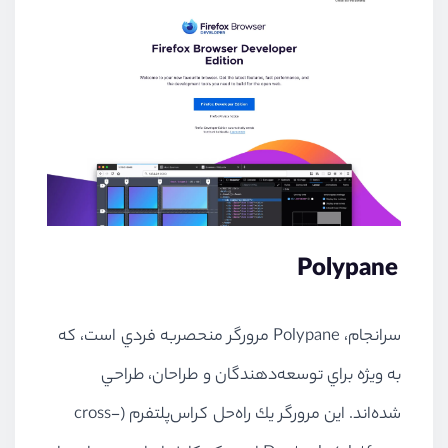
Polypane
سرانجام، Polypane مرورگر منحصربه فردي است، كه
به ويژه براي توسعه‌دهندگان و طراحان، طراحي
شده‌اند. اين مرورگر يك راه‌حل كراس‌پلتفرم (cross-