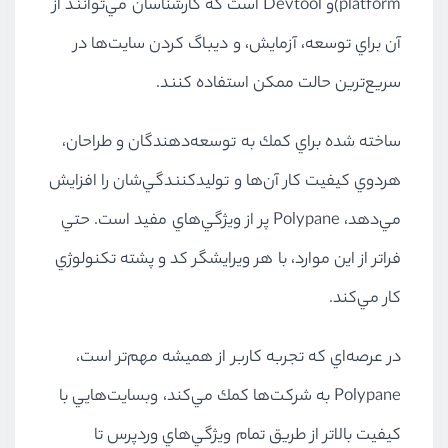
platform)و Devtool است كه كارشناسان مي‌توانند از
آن براي توسعه، آزمايش، و ديباگ كردن سايت‌ها در
سريع‌ترين حالت ممكن استفاده كنند.
ساخته شده براي كمك به توسعه‌دهندگان و طراحان،
هردوي كيفيت كار آن‌ها و توليدكنندگي‌شان را افزايش
مي‌دهد، Polypane پر از ويژگي‌هاي مفيد است. حتي
فراتر از اين موارد، با هر ويرايشگر كد و پشته تكنولوژي
كار مي‌كند.
در عرصه‌اي كه تجربه كاربر از هميشه مهم‌تر است،
Polypane به شركت‌ها كمك مي‌كند، وبسايت‌هايي با
كيفيت بالاتر از طريق تمام ويژگي‌هاي وردپرس تا