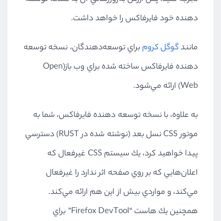
دهنده خود فايرفاكس را خواهد داشت.
مانند
گوگل کروم
براي توسعه‌دهندگان، نسخه توسعه
دهنده فايرفاكس ساخته شده براي وب باز‌(Open
Web) ارائه مي‌شود.
به علاوه، با نسخه توسعه دهنده فايرفاكس، شما به
موتور CSS نسل بعد (نوشته شده در RUST) دسترسي
پيدا خواهيد كرد، يك سيستم CSS غيرفعال كه
اعلان‌هايي كه بر روي صفحه اثر ندارد را غيرفعال
مي‌كند، و مواردي بيش از اين هم ارائه مي‌كند.
همچنين يك هاست “Firefox DevTool” براي