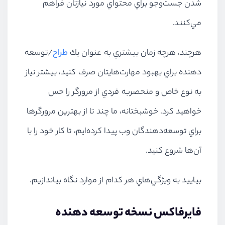
شدن جست‌وجو براي محتواي مورد نيازتان فراهم
مي‌كنند.
هرچند، هرچه زمان بيشتري به عنوان يك
طراح
/‌توسعه
دهنده براي بهبود مهارت‌هايتان صرف كنيد، بيشتر نياز
به نوع خاص و منحصربه ‌فردي از مرورگر را حس
خواهيد كرد. خوشبختانه، ما چند تا از بهترين مرورگرها
براي توسعه‌دهندگان وب پيدا كرده‌ايم، تا كار خود را با
آن‌ها شروع كنيد.
بياييد به ويژگي‌هاي هر كدام از موارد نگاه بياندازيم.
فايرفاكس نسخه توسعه دهنده