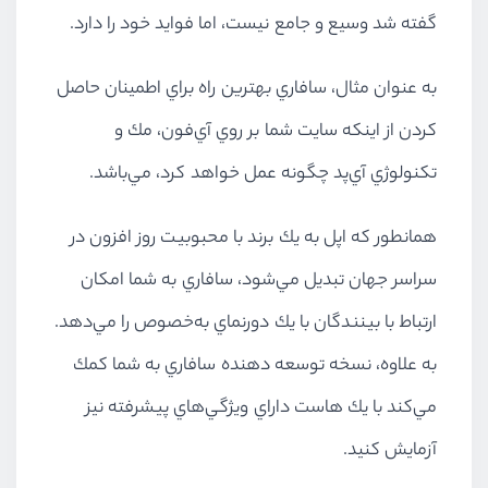
گفته شد وسيع و جامع نيست، اما فوايد خود را دارد.
به عنوان مثال، سافاري بهترين راه براي اطمينان حاصل
كردن از اينكه سايت شما بر روي آي‌فون، مك و
تكنولوژي آي‌پد چگونه عمل خواهد كرد، مي‌باشد.
همانطور كه اپل به يك برند با محبوبيت روز افزون در
سراسر جهان تبديل مي‌شود، سافاري به شما امكان
ارتباط با بينندگان با يك دورنماي به‌خصوص را مي‌دهد.
به علاوه، نسخه توسعه دهنده سافاري به شما كمك
مي‌كند با يك هاست داراي ويژگي‌هاي پيشرفته نيز
آزمايش كنيد.