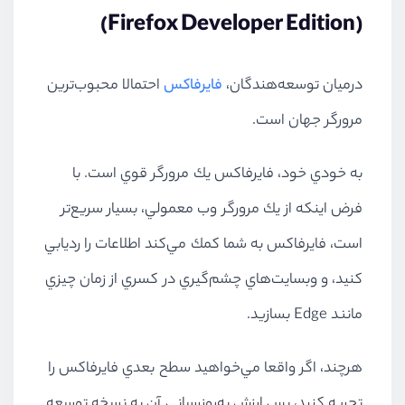
(Firefox Developer Edition)
درميان توسعه‌هندگان،
فايرفاكس
احتمالا محبوب‌ترين
مرورگر جهان است.
به خودي خود، فايرفاكس يك مرورگر قوي است. با
فرض اينكه از يك مرورگر وب معمولي، بسيار سريع‌تر
است، فايرفاكس به شما كمك مي‌كند اطلاعات را رديابي
كنيد، و وبسايت‌هاي چشم‌گيري در كسري از زمان چيزي
مانند Edge بسازيد.
هرچند، اگر واقعا مي‌خواهيد سطح بعدي فايرفاكس را
تجربه كنيد، پس ارزش به‌روزرساني آن به نسخه توسعه