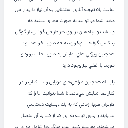
ساخت يك تجربه آنلاين استثنايي به آن نياز داريد را مي
دهد. شما مي‌توانيد به صورت مجازي ببينيد كه
وبسايت و برنامه‌تان بر روي هر طراحي گوشي، از گوگل
پيكسل گرفته تا آي‌فون، به چه صورت خواهد بود.
همچنين ويژگي هاي نمايش به صورت حالت پرتره و
دورنما يا افقي نيز وجود دارد.
بليسك همچنين طراحي‌هاي موبايل و دسكتاپ را در
كنار هم نمايش مي‌دهد تا شما بتوانيد UI را كه
كاربران هربار زماني كه به يك وبسايت دسترسي
مي‌يابند را بدون توجه به اين كه از كجا به آن متصل
مي‌شوند، مقايسه كنيد. ساير ويژگي‌ها شامل موارد زير