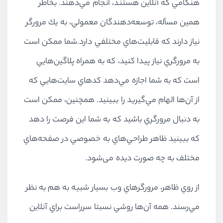
هنگامي كه آنلاين هستند، انجام مي‌دهند. بخاطر
همين مسأله، توسعه‌دهندگان معمولي، به يك مرورگر
نياز دارند كه قابليت‌هاي مختلفي دارد.شما ممكن است
به مرورگري نياز پيدا كنيد، كه به همراه پلاگين‌هايي
است كه به شما اجازه مي‌دهد كدهاي سايت‌هايي كه
از آن‌ها الهام مي‌گيريد را ببينيد. همچنين، ممكن است
به دنبال مرورگري باشيد كه به شما اين فرصت را دهد
كه ببينيد ظاهر طراحي‌هاي به خصوصي در صفحه‌هاي
مختلف به چه صورت دیده می‌شود.
از روي ظاهر، مرورگرهاي وب بسيار شبيه به هم به
نظر
مي
رسند. همه آن‌ها روشي نسبتا سرراست براي آنلاين