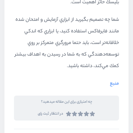
بليسك حائز اهميت است.
شما چه تصميم بگيريد از ابزاري آزمايش و امتحان شده
مانند فايرفاكس استفاده كنيد، يا ابزاري كه اندكي
خلاقانه‌تر است، بايد حتما مرورگري متمركز بر روي
توسعه‌دهندگي كه به شما در رسيدن به اهداف بيشتر
كمك مي‌كند، داشته باشيد.
منبع
چه امتیازی برای این مقاله میدهید؟
در انتظار ثبت رای