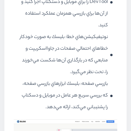
DevTool را براي موبايل و دستكتاپ اجرا كنيد و
از آن‌ها براي بازرسي همزمان عملكرد استفاده
كنيد.
نوتيفيكيشن‌هاي خطا: بليسك به صورت خودكار
خطاهاي احتمالي صفحات در جاوااسكريپت و
منابعي كه در بارگذاري آن‌ها شكست مي‌خورند
را، تحت نظر مي‌گيرد.
بازرسي صفحه: بليسك ابزارهاي بازرسي صفحه،
كه بررسي سريع هر عامل در موبايل و دسكتاپ
را پشتيباني مي‌كند، ارائه مي‌دهد.