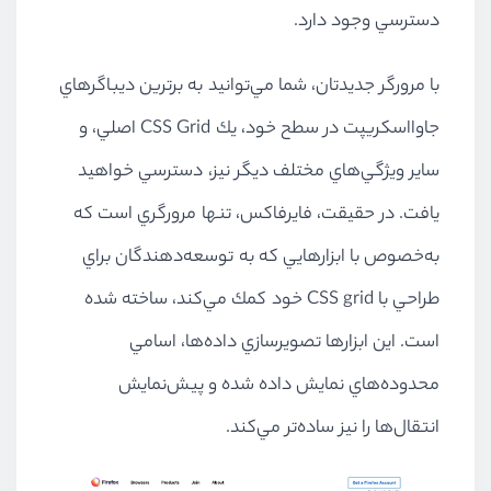
دسترسي وجود دارد.
با مرورگر جديدتان، شما مي‌توانيد به برترين ديباگرهاي
جاوااسكريپت در سطح خود، يك CSS Grid اصلي، و
ساير ويژگي‌هاي مختلف ديگر نيز، دسترسي خواهيد
يافت. در حقيقت، فايرفاكس، تنها مرورگري است كه
به‌خصوص با ابزارهايي كه به توسعه‌دهندگان براي
طراحي با CSS grid خود كمك مي‌كند، ساخته شده
است. اين ابزارها تصويرسازي داده‌ها، اسامي
محدوده‌هاي نمايش داده شده و پيش‌نمايش
انتقال‌ها را نيز ساده‌تر مي‌كند.