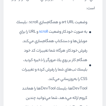
است:
وضعيت art URL و همگام‌سازي scroll : بليسك
به صورت خودكار وضعيت
scroll
و URL را براي
موبايل‌ها و دستكتاپ همگام‌سازي مي‌كند.
رفرش خودكار: هرگاه شما تغييرات كد خود
هنگام كار بر روي يك مرورگر را ذخيره كرديد،
بليسك تب‌هاي شما را رفرش كرده و تغييرات
CSS را به‌روزرساني مي‌كند.
DevToolها: بليسك DevToolها را همانند
كروم ارائه مي‌دهد، شما مي‌توانيد چندين