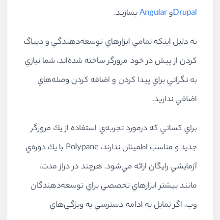
Drupal
و
Angular
بسازيد.
به دليل اينكه تمامي ابزارهاي توسعه‌دهندگي و ديباگ
كردن از پيش در خود مرورگر ساخته شده‌اند، شما نيازي
به نگراني براي پيدا كردن و اضافه كردن وصله‌هاي
اضافي نداريد.
براي كساني كه درمورد تجربه‌ي استفاده از يك مرورگر
جديد و مناسب اطمينان ندارند، Polypane با يك دوره‌ي
آزمايشي رايگان ارائه مي‌شود. هرچند در دراز مدت،
مانند بيشتر ابزارهاي تخصصي براي توسعه‌دهندگان
وب، اگر تمايل به ادامه دسترسي به ويژگي‌هاي