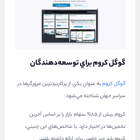
گوگل كروم براي توسعه‌دهندگان
گوگل كروم
به عنوان يكي از پركاربردترين مرورگرها در
سراسر جهان شناخته مي‌شود.
كروم بيش از 85% سهام بازار را بر اساس آخرين
تخمين‌ها در اختيار دارد. با شاخص‌هاي اين چنيني،
كروم بايد چيز خاصي براي ارائه داشته باشد.