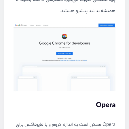
پايه هفتگي صورت مي‌گيرد دسترسي داشته باشيد، تا
هميشه بدانيد پيشرو هستيد.
Opera
Opera ممكن است به اندازه كروم و يا فايرفاكس براي