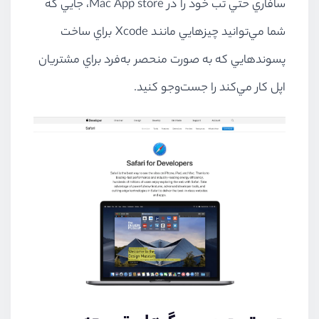
سافاري حتي تب خود را در Mac App store، جايي که
شما مي‌توانيد چيزهايي مانند Xcode براي ساخت
پسوندهايي كه به صورت منحصر به‌فرد براي مشتريان
اپل كار مي‌كند را جست‌وجو كنيد.