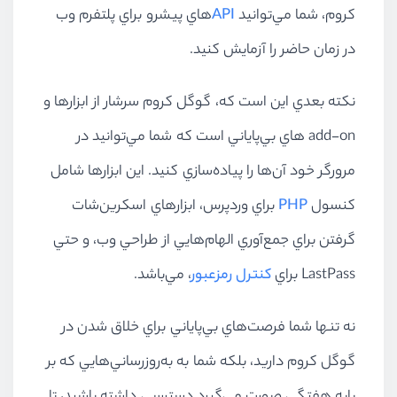
كروم، شما مي‌توانيد
API
هاي پيشرو براي پلتفرم وب
در زمان حاضر را آزمايش كنيد.
نكته بعدي اين است كه، گوگل كروم سرشار از ابزارها و
add-on هاي بي‌پاياني است كه شما مي‌توانيد در
مرورگر خود آن‌ها را پياده‌سازي كنيد. اين ابزارها شامل
كنسول
PHP
براي وردپرس، ابزارهاي اسكرين‌شات
گرفتن براي جمع‌آوري الهام‌هايي از طراحي وب، و حتي
LastPass براي
كنترل رمزعبور
، مي‌باشد.
نه تنها شما فرصت‌هاي بي‌پاياني براي خلاق شدن در
گوگل كروم داريد، بلكه شما به به‌روزرساني‌هايي كه بر