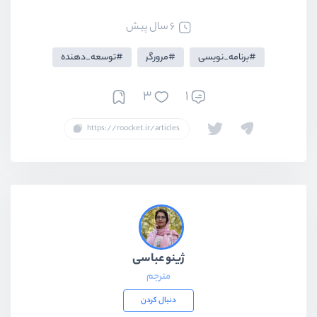
6 سال پیش
برنامه_نویسی
مرورگر
توسعه_دهنده
3
1
ژینو عباسی
مترجم
دنبال کردن