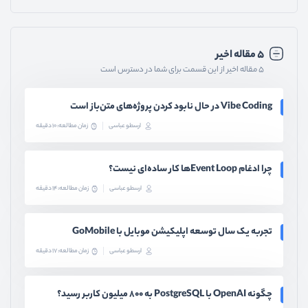
۵ مقاله اخیر
۵ مقاله اخیر از این قسمت برای شما در دسترس است
Vibe Coding در حال نابود کردن پروژه‌های متن‌باز است
ارسطو عباسی
زمان مطالعه: 10 دقیقه
چرا ادغام Event Loopها کار ساده‌ای نیست؟
ارسطو عباسی
زمان مطالعه: 14 دقیقه
تجربه یک سال توسعه اپلیکیشن موبایل با GoMobile
ارسطو عباسی
زمان مطالعه: 17 دقیقه
چگونه OpenAI با PostgreSQL به ۸۰۰ میلیون کاربر رسید؟