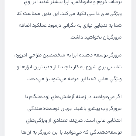
برخلاف كروم و فايرفاكس، اپرا بيشتر شديدا بر روي
ويژگي‌هاي داخلي تكيه مي‌كند. اين بدين معناست كه
شما به تنهايي نيازي به نگراني درمورد عملكرد اضافه
مرورگرتان نخواهيد داشت.
مرورگر توسعه دهنده اپرا به متخصصين طراحي امروزه،
شانسي براي شروع به كار با چندتا از جديدترين ابزارها و
ويژگي هايي كه با اپرا عرضه مي‌شود، را مي‌دهد.
اگر مي‌خواهيد در زمينه آزمايش‌هاي زودهنگام با
مرورگر وب پيشرو باشيد، جربان توسعه‌دهندگي
انتخابي عالي است. هرچند، تعدادي از ويژگي‌هاي
توسعه‌دهندگي كه مي‌توانيد با اين مرورگر به آن‌ها