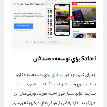
Safari براي توسعه‌دهندگان
چه باور كنيد، چه خير،
سافاري
براي توسعه‌دهندگان،
بسته به نوع وبسايت و تجربه آنلايني كه مي‌خواهيد
بسازيد، ابزاري بسيار قوي است. هرچند ويژگي‌هاي اين
مرورگر به اندازه بعضي از ويژگي‌هاي ديگري كه پيش‌تر