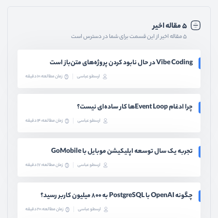
۵ مقاله اخیر
۵ مقاله اخیر از این قسمت برای شما در دسترس است
Vibe Coding در حال نابود کردن پروژه‌های متن‌باز است
ارسطو عباسی
زمان مطالعه: 10 دقیقه
چرا ادغام Event Loopها کار ساده‌ای نیست؟
ارسطو عباسی
زمان مطالعه: 14 دقیقه
تجربه یک سال توسعه اپلیکیشن موبایل با GoMobile
ارسطو عباسی
زمان مطالعه: 17 دقیقه
چگونه OpenAI با PostgreSQL به ۸۰۰ میلیون کاربر رسید؟
ارسطو عباسی
زمان مطالعه: 20 دقیقه