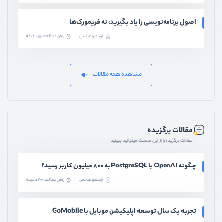
اصول برنامه‌نویسی را یاد بگیرید، نه فریمورک‌ها
ارسطو عباسی
زمان مطالعه: 15 دقیقه
مشاهده همه مقالات
مقالات برگزیده
مقالات برگزیده را از این قسمت میتوانید ببینید
چگونه OpenAI با PostgreSQL به ۸۰۰ میلیون کاربر رسید؟
ارسطو عباسی
زمان مطالعه: 20 دقیقه
تجربه یک سال توسعه اپلیکیشن موبایل با GoMobile
ارسطو عباسی
زمان مطالعه: 17 دقیقه