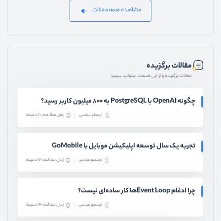
مشاهده همه مقالات
مقالات برگزیده
مقالات برگزیده را از این قسمت میتوانید ببینید
چگونه OpenAI با PostgreSQL به ۸۰۰ میلیون کاربر رسید؟
ارسطو عباسی
زمان مطالعه: 20 دقیقه
تجربه یک سال توسعه اپلیکیشن موبایل با GoMobile
ارسطو عباسی
زمان مطالعه: 17 دقیقه
چرا ادغام Event Loopها کار ساده‌ای نیست؟
ارسطو عباسی
زمان مطالعه: 14 دقیقه