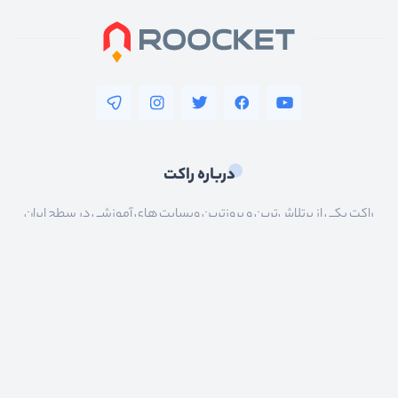
درباره راکت
راکت یکی از پرتلاش‌ترین و بروزترین وبسایت های آموزشی در سطح ایران
است که همیشه تلاش کرده تا بتواند جدیدترین و بروزترین مقالات و
دوره‌های آموزشی را در اختیار علاقه‌مندان ایرانی قرار دهد. تبدیل کردن برنامه
نویسان ایرانی به بهترین برنامه نویسان جهان هدف ماست.
مشاهده اطلاعات مسیریادگیری
بخش های سایت