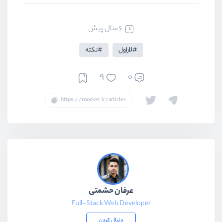
6 سال پیش
لاراول
نکته
9
0
عرفان حشمتی
Full-Stack Web Developer
دنبال کردن