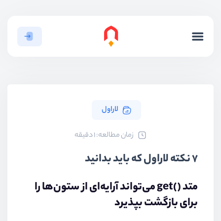
لاراول
ﺯﻣﺎﻥ ﻣﻄﺎﻟﻌﻪ: 1 دقیقه
7 نکته لاراول که باید بدانید
متد
get()
می‌تواند آرایه‌ای از ستون‌ها را
برای بازگشت بپذیرد