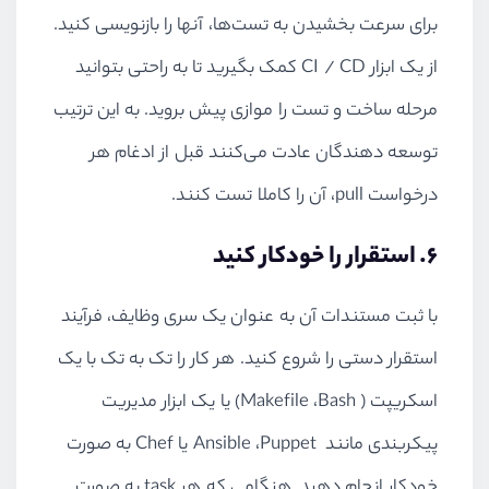
برای سرعت بخشیدن به تست‌ها، آنها را بازنویسی کنید.
از یک ابزار
CI / CD
کمک بگیرید تا به راحتی بتوانید
مرحله ساخت و تست را موازی پیش بروید. به این ترتیب
توسعه دهندگان عادت می‌کنند قبل از ادغام هر
درخواست
pull
، آن را کاملا تست کنند.
6. استقرار را خودکار کنید
با ثبت مستندات آن به عنوان یک سری وظایف، فرآیند
استقرار دستی را شروع کنید. هر کار را تک به تک با یک
اسکریپت (
Bash
،
Makefile
) یا یک ابزار مدیریت
پیکربندی مانند
Puppet
،
Ansible
یا
Chef
به صورت
خودکار انجام دهید. هنگامی که هر
task
به صورت