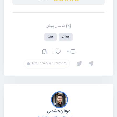
5 سال پیش
CI
CD
1
0
عرفان حشمتی