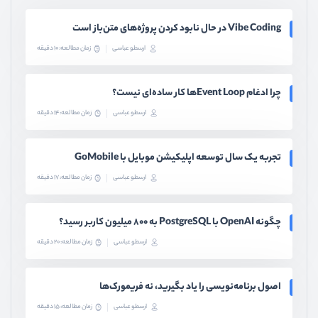
Vibe Coding در حال نابود کردن پروژه‌های متن‌باز است
ارسطو عباسی
زمان مطالعه: 10 دقیقه
چرا ادغام Event Loopها کار ساده‌ای نیست؟
ارسطو عباسی
زمان مطالعه: 14 دقیقه
تجربه یک سال توسعه اپلیکیشن موبایل با GoMobile
ارسطو عباسی
زمان مطالعه: 17 دقیقه
چگونه OpenAI با PostgreSQL به ۸۰۰ میلیون کاربر رسید؟
ارسطو عباسی
زمان مطالعه: 20 دقیقه
اصول برنامه‌نویسی را یاد بگیرید، نه فریمورک‌ها
ارسطو عباسی
زمان مطالعه: 15 دقیقه