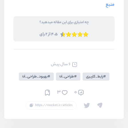
منبع
چه امتیازی برای این مقاله میدهید؟
4.5 از 2 رای
6 سال پیش
رابط_کاربری
طراحی_ui
بهبود_طراحی_ui
3
0