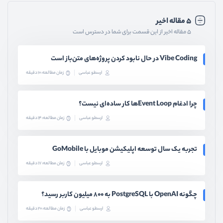
۵ مقاله اخیر
۵ مقاله اخیر از این قسمت برای شما در دسترس است
Vibe Coding در حال نابود کردن پروژه‌های متن‌باز است
ارسطو عباسی
زمان مطالعه: 10 دقیقه
چرا ادغام Event Loopها کار ساده‌ای نیست؟
ارسطو عباسی
زمان مطالعه: 14 دقیقه
تجربه یک سال توسعه اپلیکیشن موبایل با GoMobile
ارسطو عباسی
زمان مطالعه: 17 دقیقه
چگونه OpenAI با PostgreSQL به ۸۰۰ میلیون کاربر رسید؟
ارسطو عباسی
زمان مطالعه: 20 دقیقه