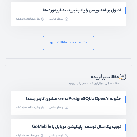
اصول برنامه‌نویسی را یاد بگیرید، نه فریمورک‌ها
ارسطو عباسی
زمان مطالعه: 15 دقیقه
مشاهده همه مقالات
مقالات برگزیده
مقالات برگزیده را از این قسمت میتوانید ببینید
چگونه OpenAI با PostgreSQL به ۸۰۰ میلیون کاربر رسید؟
ارسطو عباسی
زمان مطالعه: 20 دقیقه
تجربه یک سال توسعه اپلیکیشن موبایل با GoMobile
ارسطو عباسی
زمان مطالعه: 17 دقیقه