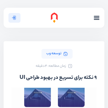
توسعه وب
ﺯﻣﺎﻥ ﻣﻄﺎﻟﻌﻪ: 4 دقیقه
۹ نکته برای تسریع در بهبود طراحی UI