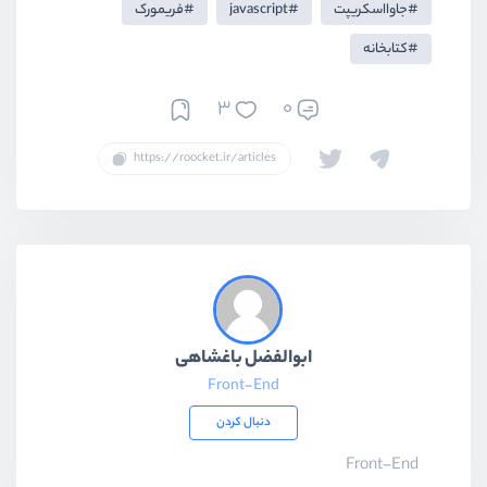
جاوااسکریپت
javascript
فریمورک
کتابخانه
3
0
ابوالفضل باغشاهی
Front-End
دنبال کردن
Front-End