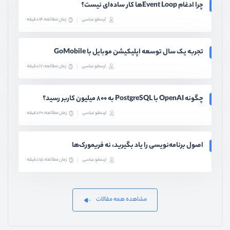
چرا ادغام Event Loopها کار ساده‌ای نیست؟
ارسطو عباسی
زمان مطالعه: 14 دقیقه
تجربه یک سال توسعه اپلیکیشن موبایل با GoMobile
ارسطو عباسی
زمان مطالعه: 17 دقیقه
چگونه OpenAI با PostgreSQL به ۸۰۰ میلیون کاربر رسید؟
ارسطو عباسی
زمان مطالعه: 20 دقیقه
اصول برنامه‌نویسی را یاد بگیرید، نه فریمورک‌ها
ارسطو عباسی
زمان مطالعه: 15 دقیقه
مشاهده همه مقالات