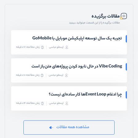
مقالات برگزیده
مقالات برگزیده را از این قسمت میتوانید ببینید
تجربه یک سال توسعه اپلیکیشن موبایل با GoMobile
ارسطو عباسی
زمان مطالعه: 17 دقیقه
Vibe Coding در حال نابود کردن پروژه‌های متن‌باز است
ارسطو عباسی
زمان مطالعه: 10 دقیقه
چرا ادغام Event Loopها کار ساده‌ای نیست؟
ارسطو عباسی
زمان مطالعه: 14 دقیقه
مشاهده همه مقالات