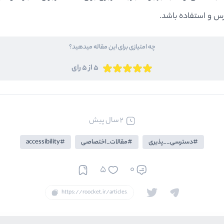
س و استفاده باشد.
چه امتیازی برای این مقاله میدهید؟
5 از 5 رای
2 سال پیش
دسترسی__پذیری
مقالات_اختصاصی
accessibility
5
0