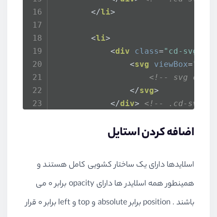
</
li
>
<
li
>
<
div
class
=
"cd-svg-wr
<
svg
viewBox
=
"0 0
<!-- svg cont
</
svg
>
</
div
>
<!-- .cd-svg-w
</
li
>
اضافه کردن استایل
<!-- other list items her
اسلایدها دارای یک ساختار کشویی کامل هستند و
</
ul
>
<!-- .cd-slider -->
همینطور همه اسلایدر ها دارای opacity برابر 0 می
<
ul
class
=
"cd-slider-navigati
باشند . position برابر absolute و top و left برابر 0 قرار
<
li
>
<
a
href
=
"#0"
class
=
"n