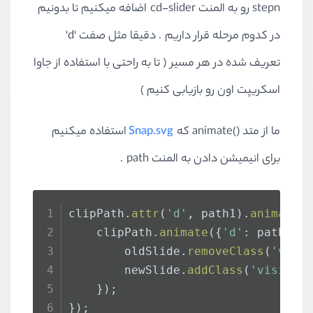
stepn رو به المنت cd-slider اضافه میکنیم تا بدونیم
در کدوم مرحله قرار داریم . دقیقا مثل صفت 'd'
تعریف شده در هر مسیر ( تا به راحتی با استفاده از جاوا
اسکریپت اون رو بازیابی کنیم )
ما از متد
animate()
که
Snap.svg
استفاده میکنیم
برای انیمیشن دادن به المنت path .
clipPath.
attr
(
'd'
, path1).
animate
(
	clipPath.
animate
({
'd'
: path3},
		oldSlide.
removeClass
(
'visi
		newSlide.
addClass
(
'visible
	});
});