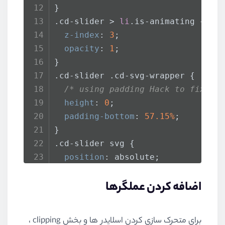
}
.cd-slider
 > 
li
.is-animating
 {
z-index
: 
3
;
opacity
: 
1
;
}
.cd-slider
.cd-svg-wrapper
 {
/* using padding Hack to fix bu
height
: 
0
;
padding-bottom
: 
57.15%
;
}
.cd-slider
 svg {
position
: absolute;
top
: 
0
;
اضافه کردن عملگرها
left
: 
0
;
width
: 
100%
;
height
: 
100%
;
برای متحرک سازی کردن اسلایدر ها و بخش clipping ،
}