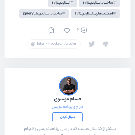
ساخت_اسلایدر_svg
اسلایدر_svg
افکت_های_اسلایدر_svg
ساخت_اسلایدر_با_jquery
1
2
حسام موسوی
طراح و برنامه نویس
دنبال کردن
بیشتر از ۱۵ سال هست که در حال برنامه‌نویسی و انجام