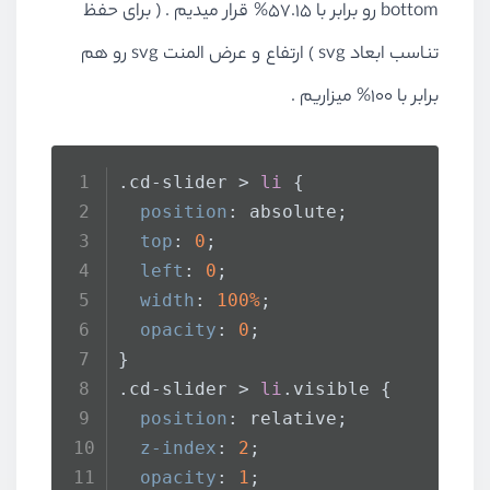
bottom رو برابر با 57.15% قرار میدیم . ( برای حفظ
تناسب ابعاد svg ) ارتفاع و عرض المنت svg رو هم
برابر با 100% میزاریم .
.cd-slider
 > 
li
 {
position
: absolute;
top
: 
0
;
left
: 
0
;
width
: 
100%
;
opacity
: 
0
;
}
.cd-slider
 > 
li
.visible
 {
position
: relative;
z-index
: 
2
;
opacity
: 
1
;