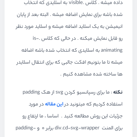
داده میشه . کلاس .visible به اسلایدی که انتخاب
<
li
>
<
a
href
=
"#0"
class
=
"p
</
ul
>
<!-- .cd-slider-navigat
شده باشه برای نمایش اضافه میشه . البته بعد از پایان
انیمیشن به یک اسلاید اضافه میشه و اسلاید مورد نظر
<
ol
class
=
"cd-slider-controls
<
li
class
=
"selected"
>
<
a
h
رو قابل نمایش میکنه . در حالی که کلاس .is-
<
li
>
<
a
href
=
"#0"
>
<
em
>
Item
animating به اسلایدی که انتخاب شده باشه اضافه
<!-- other list items her
</
ol
>
<!-- .cd-slider-control
میشه تا ما بتونیم افکت جالبی که برای انتقال اسلایدر
</
div
>
<!-- .cd-slider-wrapper --
ها ساخته شده مشاهده کنیم .
نکته
: ما برای رسپانسیو کردن svg از هک padding
استفاده کردیم که میتونید در
این مقاله
در مورد
جزئیات این روش مطالعه کنید . اساسا ، ما ارتفاع رو
برای المنت div.cd-svg-wrapper برابر 0 و padding-