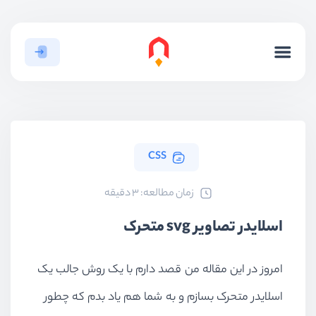
CSS
ﺯﻣﺎﻥ ﻣﻄﺎﻟﻌﻪ: 3 دقیقه
اسلایدر تصاویر svg متحرک
امروز در این مقاله من قصد دارم با یک روش جالب یک
اسلایدر متحرک بسازم و به شما هم یاد بدم که چطور