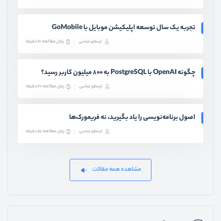
تجربه یک سال توسعه اپلیکیشن موبایل با GoMobile
ارسطو عباسی
زمان مطالعه: 17 دقیقه
چگونه OpenAI با PostgreSQL به ۸۰۰ میلیون کاربر رسید؟
ارسطو عباسی
زمان مطالعه: 20 دقیقه
اصول برنامه‌نویسی را یاد بگیرید، نه فریمورک‌ها
ارسطو عباسی
زمان مطالعه: 15 دقیقه
مشاهده همه مقالات