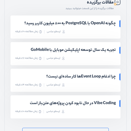
مقالات برگزیده
مقالات برگزیده را از این قسمت میتوانید ببینید
چگونه OpenAI با PostgreSQL به ۸۰۰ میلیون کاربر رسید؟
ارسطو عباسی
زمان مطالعه: 20 دقیقه
تجربه یک سال توسعه اپلیکیشن موبایل با GoMobile
ارسطو عباسی
زمان مطالعه: 17 دقیقه
چرا ادغام Event Loopها کار ساده‌ای نیست؟
ارسطو عباسی
زمان مطالعه: 14 دقیقه
Vibe Coding در حال نابود کردن پروژه‌های متن‌باز است
ارسطو عباسی
زمان مطالعه: 10 دقیقه