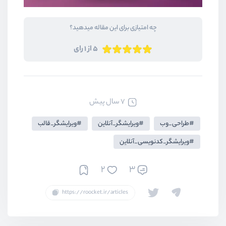
چه امتیازی برای این مقاله میدهید؟
5 از 1 رای
7 سال پیش
طراحی_وب
ویرایشگر_آنلاین
ویرایشگر_قالب
ویرایشگر_کدنویسی_آنلاین
2
3