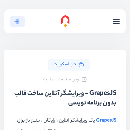
جاوااسکریپت
ﺯﻣﺎﻥ ﻣﻄﺎﻟﻌﻪ: 32 ثانیه
GrapesJS - ویرایشگر آنلاین ساخت قالب
بدون برنامه نویسی
GrapesJS
یک ویرایشگر آنلاین ، رایگان ، منبع باز برای