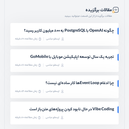
مقالات برگزیده
مقالات برگزیده را از این قسمت میتوانید ببینید
چگونه OpenAI با PostgreSQL به ۸۰۰ میلیون کاربر رسید؟
ارسطو عباسی
زمان مطالعه: 20 دقیقه
تجربه یک سال توسعه اپلیکیشن موبایل با GoMobile
ارسطو عباسی
زمان مطالعه: 17 دقیقه
چرا ادغام Event Loopها کار ساده‌ای نیست؟
ارسطو عباسی
زمان مطالعه: 14 دقیقه
Vibe Coding در حال نابود کردن پروژه‌های متن‌باز است
ارسطو عباسی
زمان مطالعه: 10 دقیقه