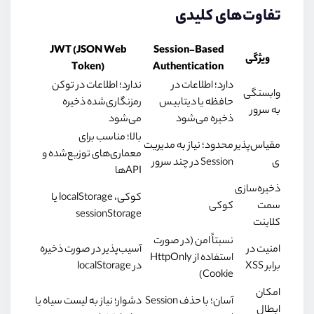
تفاوت‌های کلیدی
JWT (JSON Web
Session-Based
ویژگی
Token)
Authentication
دارد؛ اطلاعات در
ندارد؛ اطلاعات در توکن
وابستگی
حافظه یا دیتابیس
رمزنگاری‌شده ذخیره
به سرور
ذخیره می‌شود
می‌شود
بالا؛ مناسب برای
مقیاس‌پذیر
محدود؛ نیاز به مدیریت
معماری‌های توزیع‌شده و
ی
Session در چند سرور
APIها
ذخیره‌سازی
کوکی، localStorage یا
سمت
کوکی
sessionStorage
کلاینت
نسبتاً امن (در صورت
امنیت در
آسیب‌پذیر در صورت ذخیره
استفاده از HttpOnly
برابر XSS
در localStorage
Cookie)
امکان
آسان؛ با حذف Session
دشوار؛ نیاز به لیست سیاه یا
ابطال