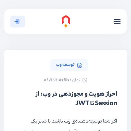
توسعه وب
ﺯﻣﺎﻥ ﻣﻄﺎﻟﻌﻪ: 11 دقیقه
احراز هویت و مجوزدهی در وب: از
Session تا JWT
اگر شما توسعه‌دهنده‌ی وب باشید یا مدیر یک