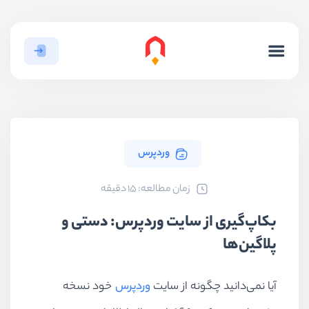
وردپرس
ﺯﻣﺎﻥ ﻣﻄﺎﻟﻌﻪ: 15 دقیقه
بکاپ‌گیری از سایت وردپرس: دستی و
پلاگین‌ها
آیا نمی‌دانید چگونه از سایت
وردپرس
خود نسخه