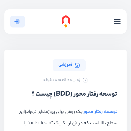
آموزشی
ﺯﻣﺎﻥ ﻣﻄﺎﻟﻌﻪ: 8 دقیقه
توسعه رفتار محور (BDD) چیست ؟
توسعه رفتار محور
یک روش برای پروژه‌های نرم‌افزاری
سطح بالا است که در آن از تکنیک ”outside-in” یا