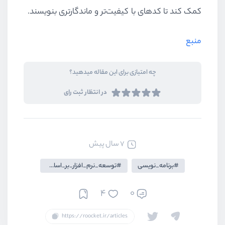
کمک کند تا کد‌های با کیفیت‌تر و ماندگار‌تری بنویسند.
منبع
چه امتیازی برای این مقاله میدهید؟
در انتظار ثبت رای
7 سال پیش
برنامه_نویسی
توسعه_نرم_افزار_بر_اساس_BDD
4
0