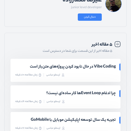
علیرضا معمارزاده
junior level developer
دنبال کردن
۵ مقاله اخیر
۵ مقاله اخیر از این قسمت برای شما در دسترس است
Vibe Coding در حال نابود کردن پروژه‌های متن‌باز است
ارسطو عباسی
زمان مطالعه: 10 دقیقه
چرا ادغام Event Loopها کار ساده‌ای نیست؟
ارسطو عباسی
زمان مطالعه: 14 دقیقه
تجربه یک سال توسعه اپلیکیشن موبایل با GoMobile
ارسطو عباسی
زمان مطالعه: 17 دقیقه