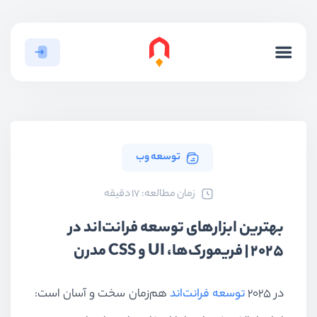
توسعه وب
ﺯﻣﺎﻥ ﻣﻄﺎﻟﻌﻪ: 17 دقیقه
بهترین ابزارهای توسعه فرانت‌اند در
۲۰۲۵ | فریمورک‌ها، UI و CSS مدرن
در ۲۰۲۵
توسعه فرانت‌اند
هم‌زمان سخت و آسان است: