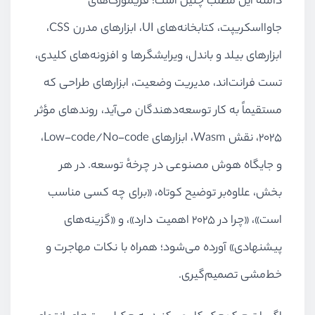
دامنهٔ این مطلب چنین است: فریمورک‌های
جاوااسکریپت، کتابخانه‌های UI، ابزارهای مدرن CSS،
ابزارهای بیلد و باندل، ویرایشگرها و افزونه‌های کلیدی،
تست فرانت‌اند، مدیریت وضعیت، ابزارهای طراحی که
مستقیماً به کار توسعه‌دهندگان می‌آید، روندهای مؤثر
۲۰۲۵، نقش Wasm، ابزارهای Low-code/No-code،
و جایگاه هوش مصنوعی در چرخهٔ توسعه. در هر
بخش، علاوه‌بر توضیح کوتاه، «برای چه کسی مناسب
است»، «چرا در ۲۰۲۵ اهمیت دارد»، و «گزینه‌های
پیشنهادی» آورده می‌شود؛ همراه با نکات مهاجرت و
خط‌مشی تصمیم‌گیری.