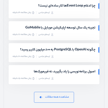
چرا ادغام Event Loopها کار ساده‌ای نیست؟
ارسطو عباسی
زمان مطالعه: 14 دقیقه
تجربه یک سال توسعه اپلیکیشن موبایل با GoMobile
ارسطو عباسی
زمان مطالعه: 17 دقیقه
چگونه OpenAI با PostgreSQL به ۸۰۰ میلیون کاربر رسید؟
ارسطو عباسی
زمان مطالعه: 20 دقیقه
اصول برنامه‌نویسی را یاد بگیرید، نه فریمورک‌ها
ارسطو عباسی
زمان مطالعه: 15 دقیقه
مشاهده همه مقالات