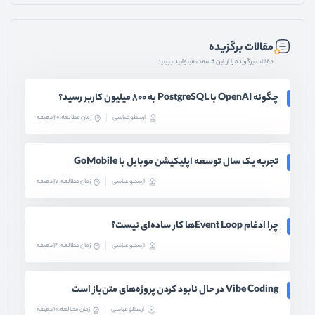
مقالات برگزیده
مقالات برگزیده را از این قسمت میتوانید ببینید
چگونه OpenAI با PostgreSQL به ۸۰۰ میلیون کاربر رسید؟
ارسطو عباسی
زمان مطالعه: 20 دقیقه
تجربه یک سال توسعه اپلیکیشن موبایل با GoMobile
ارسطو عباسی
زمان مطالعه: 17 دقیقه
چرا ادغام Event Loopها کار ساده‌ای نیست؟
ارسطو عباسی
زمان مطالعه: 14 دقیقه
Vibe Coding در حال نابود کردن پروژه‌های متن‌باز است
ارسطو عباسی
زمان مطالعه: 10 دقیقه