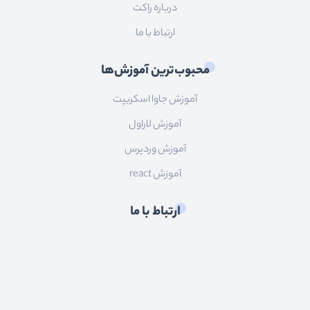
درباره راکت
ارتباط با ما
محبوب‌ترین آموزش‌ها
آموزش جاوا اسکریپت
آموزش لاراول
آموزش وردپرس
آموزش react
ارتباط با ما
ایمیل:
info@roocket.ir
آی دی تلگرام:
@roocket_support