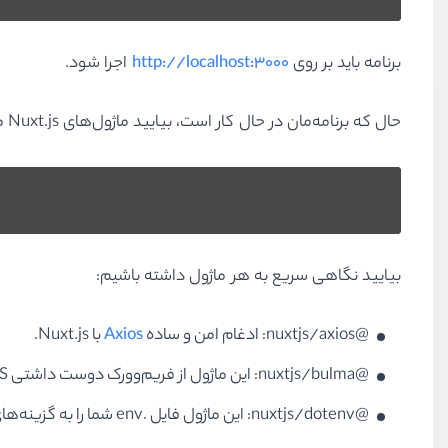
برنامه باید بر روی
http://localhost:3000
اجرا شود.
حال که برنامه‌مان در حال کار است، بیایید ماژول‌های Nuxt.js مورد نیاز را که برای ساخت برنامه اخبارمان نیاز داریم، نصب کنیم:
بیایید نگاهی سریع به هر ماژول داشته باشیم:
@nuxtjs/axios: ادغام امن و ساده
Axios
با Nuxt.js.
@nuxtjs/bulma: این ماژول از فریم‌وورک دوست داشتی CSS، به نام
@nuxtjs/dotenv: این ماژول فایل .env شما را به گزینه‌های Context شما اضافه می‌کند.