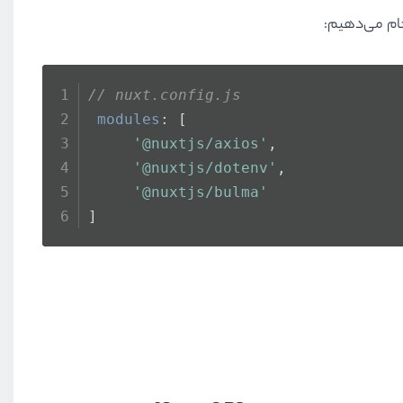
// nuxt.config.js
modules
: [ 
'@nuxtjs/axios'
,
'@nuxtjs/dotenv'
, 
'@nuxtjs/bulma'
]