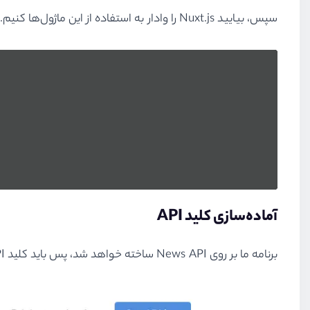
سپس، بیایید Nuxt.js را وادار به استفاده از این ماژول‌ها کنیم. این کار را با اضافه کردن آن ماژول‌ها به بخش nuxt.config.js فایل انجام می‌دهیم:
آماده‌سازی کلید API
برنامه ما بر روی News API ساخته خواهد شد،‌ پس باید کلید API خود را آماده‌سازی کنیم.