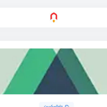
جاوااسکریپت