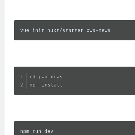
vue init nuxt/starter pwa-news
cd pwa-news
npm install
npm run dev