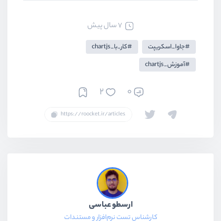
7 سال پیش
جاوا_اسکریپت
کار_با_chartjs
آموزش_chartjs
2
0
ارسطو عباسی
کارشناس تست نرم‌افزار و مستندات