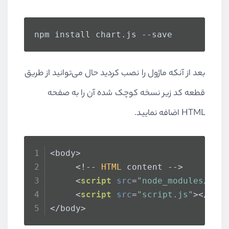
npm install chart.
js
 --save
بعد از آنکه ماژول را نصب کردید حال می‌توانید از طریق
قطعه کد زیر نسخه کوچک شده آن را به صفحه
HTML اضافه نمایید.
<body>
     <!-- 
HTML
 content -->
<
script
src
=
"node_modules/cha
<
script
src
=
"script.js"
>
</
scr
</body>