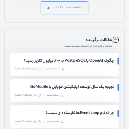
مشاهده همه مقالات
مقالات برگزیده
مقالات برگزیده را از این قسمت میتوانید ببینید
چگونه OpenAI با PostgreSQL به ۸۰۰ میلیون کاربر رسید؟
ارسطو عباسی
زمان مطالعه: 20 دقیقه
تجربه یک سال توسعه اپلیکیشن موبایل با GoMobile
ارسطو عباسی
زمان مطالعه: 17 دقیقه
چرا ادغام Event Loopها کار ساده‌ای نیست؟
ارسطو عباسی
زمان مطالعه: 14 دقیقه