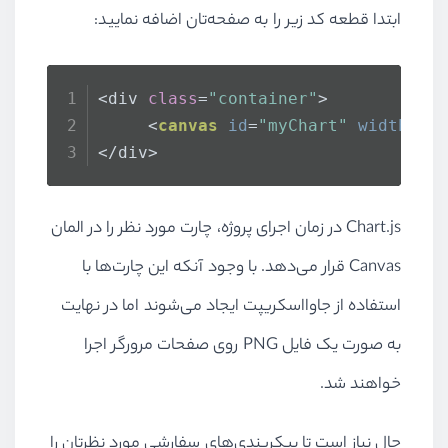
ابتدا قطعه کد زیر را به صفحه‌تان اضافه نمایید:
<div 
class
=
"container"
>
<
canvas
id
=
"myChart"
width
=
"6
</div>
Chart.js در زمان اجرای پروژه، چارت مورد نظر را در المان
Canvas قرار می‌دهد. با وجود آنکه این چارت‌ها با
استفاده از جاوااسکریپت ایجاد می‌شوند اما در نهایت
به صورت یک فایل PNG روی صفحات مرورگر اجرا
خواهند شد.
حال نیاز است تا پیکربندی‌های سفارشی مورد نظرتان را