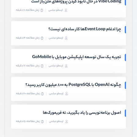
Vibe Coding در حال نابود کردن پروژه‌های متن‌باز است
ارسطو عباسی
زمان مطالعه: 10 دقیقه
چرا ادغام Event Loopها کار ساده‌ای نیست؟
ارسطو عباسی
زمان مطالعه: 14 دقیقه
تجربه یک سال توسعه اپلیکیشن موبایل با GoMobile
ارسطو عباسی
زمان مطالعه: 17 دقیقه
چگونه OpenAI با PostgreSQL به ۸۰۰ میلیون کاربر رسید؟
ارسطو عباسی
زمان مطالعه: 20 دقیقه
اصول برنامه‌نویسی را یاد بگیرید، نه فریمورک‌ها
ارسطو عباسی
زمان مطالعه: 15 دقیقه