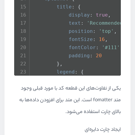
title
: {
display
: 
true
,
text
: 
'Recommended Da
position
: 
'top'
,
fontSize
: 
16
,
fontColor
: 
'#111'
,
padding
: 
20
        },
legend
: {
display
: 
true
,
یکی از تفاوت‌های این قطعه کد با مورد قبلی وجود
position
: 
'bottom'
,
labels
: {
متد fomatter است. این متد برای افزودن داده‌ها به
boxWidth
: 
20
,
بالای چارت استفاده می‌شود.
fontColor
: 
'#111'
padding
: 
15
ایجاد چارت دایره‌ای
            }