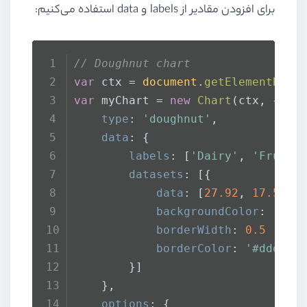
برای افزودن مقادیر از labels و data استفاده می‌کنیم:
// Doughnut chart
var
 ctx = 
document
.
getElementById
var
 myChart = 
new
Chart
(ctx, {
type
: 
'doughnut'
,
data
: {
labels
: [
'Dairy'
, 
'Fruits
datasets
: [{
data
: [
27.92
, 
17.53
, 
backgroundColor
: [
'#e
borderWidth
: 
0.5
 ,
borderColor
: 
'#ddd'
        }]
    },
options
: {