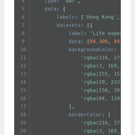
type
: 
'bar'
,
data
: {
labels
: [
'Hong Kong'
, 
'Ma
datasets
: [{
label
: 
'Life expectan
data
: [
84.308
, 
84.188
backgroundColor
: [
'rgba(216, 27, 96
'rgba(3, 169, 244
'rgba(255, 152, 0
'rgba(29, 233, 18
'rgba(156, 39, 17
'rgba(84, 110, 12
            ],
borderColor
: [
'rgba(216, 27, 96
'rgba(3, 169, 244