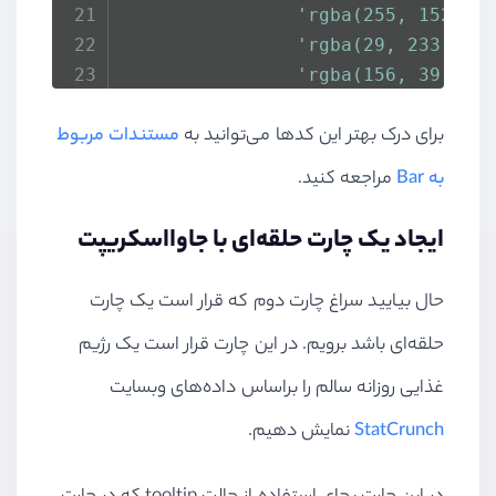
'rgba(255, 152, 0
'rgba(29, 233, 18
'rgba(156, 39, 17
'rgba(84, 110, 12
برای درک بهتر این کدها می‌توانید به
مستندات مربوط
            ],
borderWidth
: 
1
به Bar
مراجعه کنید.
        }]
    },
ایجاد یک چارت حلقه‌ای با جاوااسکریپت
options
: {
legend
: {
حال بیایید سراغ چارت دوم که قرار است یک چارت
display
: 
false
حلقه‌ای باشد برویم. در این چارت قرار است یک رژیم
        },
title
: {
غذایی روزانه سالم را براساس داده‌های وبسایت
display
: 
true
,
StatCrunch
نمایش دهیم.
text
: 
'Life Expectanc
position
: 
'top'
,
fontSize
: 
16
,