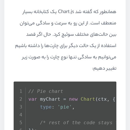
        },
tooltips
: {
همانطور که گفته شد Chart.js یک کتابخانه بسیار
enabled
: 
false
منعطف است. از این رو به سرعت و سادگی می‌توان
        },
plugins
: {
بین حالت‌های مختلف سوئیچ کرد. حال اگر قصد
datalabels
: {
استفاده از یک حالت دیگر برای چارت‌ها را داشته باشیم
color
: 
'#111'
,
می‌توانیم به سادگی تنها نوع چارت را به صورت زیر
textAlign
: 
'cente
font
: {
تغییر دهیم:
lineHeight
: 
1
                },
formatter
: 
functi
// Pie chart
return
 ctx.
ch
var
 myChart = 
new
Chart
(ctx, {
                }
type
: 
'pie'
,
            }
        }
/* rest of the code stays the 
    }