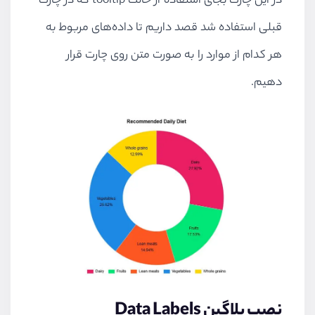
در این چارت بجای استفاده از حالت tooltip که در چارت
padding
: 
20
قبلی استفاده شد قصد داریم تا داده‌های مربوط به
        },
هر کدام از موارد را به صورت متن روی چارت قرار
scales
: {
yAxes
: [{
دهیم.
ticks
: {
min
: 
75
                }
            }]
        }
    }
});
نصب پلاگین Data Labels