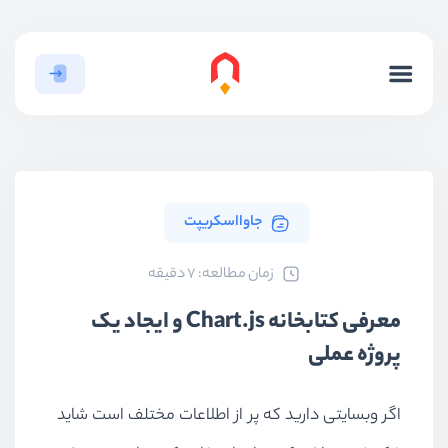
جاوااسکریپت
ﺯﻣﺎﻥ ﻣﻄﺎﻟﻌﻪ: 7 دقیقه
معرفی کتابخانه Chart.js و ایجاد یک
پروژه عملی
اگر وبسایتی دارید که پر از اطلاعات مختلف است شاید