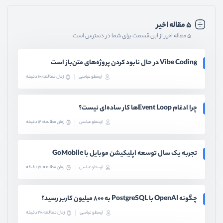
۵ مقاله اخیر
۵ مقاله اخیر از این قسمت برای شما در دسترس است
Vibe Coding در حال نابود کردن پروژه‌های متن‌باز است
ارسطو عباسی
زمان مطالعه: 10 دقیقه
چرا ادغام Event Loopها کار ساده‌ای نیست؟
ارسطو عباسی
زمان مطالعه: 14 دقیقه
تجربه یک سال توسعه اپلیکیشن موبایل با GoMobile
ارسطو عباسی
زمان مطالعه: 17 دقیقه
چگونه OpenAI با PostgreSQL به ۸۰۰ میلیون کاربر رسید؟
ارسطو عباسی
زمان مطالعه: 20 دقیقه