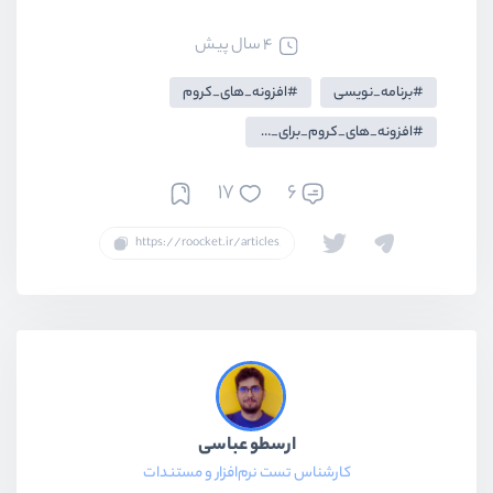
4 سال پیش
برنامه_نویسی
افزونه_های_کروم
افزونه_های_کروم_برای_توسعه_دهندگان
17
6
ارسطو عباسی
کارشناس تست نرم‌افزار و مستندات