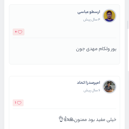
ارسطو عباسی
4 سال پیش
0
یور ولکام مهدی جون
امیرصدرا اتحاد
6 سال پیش
1
خیلی مفید بود ممنون🙏👍👌