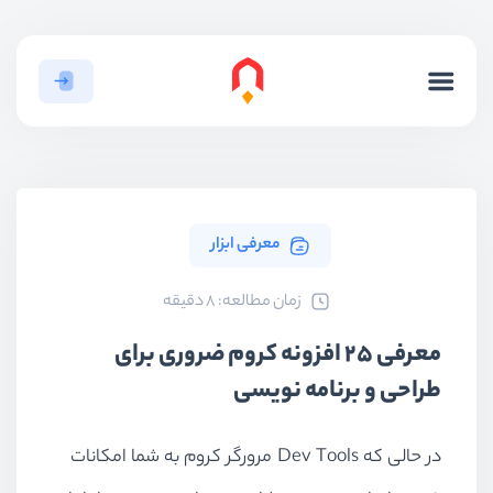
معرفی ابزار
ﺯﻣﺎﻥ ﻣﻄﺎﻟﻌﻪ: 8 دقیقه
معرفی 25 افزونه کروم ضروری برای
طراحی و برنامه نویسی
در حالی که Dev Tools مرورگر کروم به شما امکانات