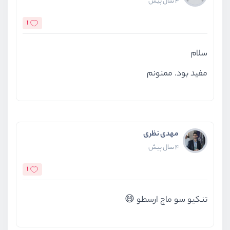
4 سال پیش
1
سلام
مفید بود. ممنونم
مهدی نظری
4 سال پیش
1
تنکیو سو ماچ ارسطو 😄