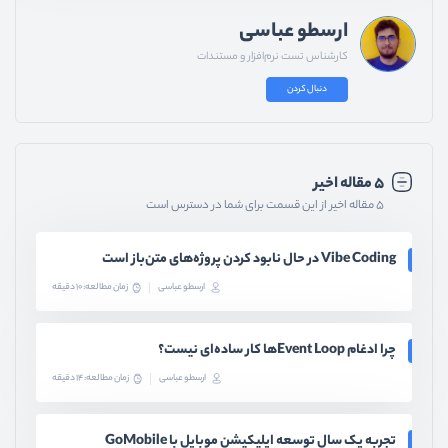
ارسطو عباسی
کارشناس تست نرم‌افزار و مستندات
دنبال کردن
۵ مقاله اخیر
۵ مقاله اخیر از این قسمت برای شما در دسترس است
Vibe Coding در حال نابود کردن پروژه‌های متن‌باز است
ارسطو عباسی
زمان مطالعه: 10 دقیقه
چرا ادغام Event Loopها کار ساده‌ای نیست؟
ارسطو عباسی
زمان مطالعه: 14 دقیقه
تجربه یک سال توسعه اپلیکیشن موبایل با GoMobile