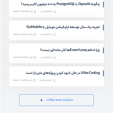
چگونه OpenAI با PostgreSQL به ۸۰۰ میلیون کاربر رسید؟
ارسطو عباسی
زمان مطالعه: 20 دقیقه
تجربه یک سال توسعه اپلیکیشن موبایل با GoMobile
ارسطو عباسی
زمان مطالعه: 17 دقیقه
چرا ادغام Event Loopها کار ساده‌ای نیست؟
ارسطو عباسی
زمان مطالعه: 14 دقیقه
Vibe Coding در حال نابود کردن پروژه‌های متن‌باز است
ارسطو عباسی
زمان مطالعه: 10 دقیقه
مشاهده همه مقالات