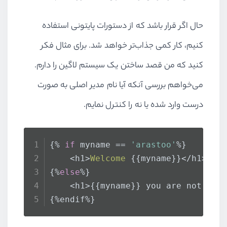
حال اگر قرار باشد که از دستورات پایتونی استفاده
کنیم، کار کمی جذاب‌تر خواهد شد. برای مثال فکر
کنید که من قصد ساختن یک سیستم لاگین را دارم.
می‌خواهم بررسی آنکه آیا نام مدیر اصلی به صورت
درست وارد شده یا نه را کنترل نمایم.
{% 
if
 myname == 
'arastoo'
%}
    <h1>
Welcome
 {{myname}}</h1>
{%
else
%}
    <h1>{{myname}} you are not adm
{%endif%}