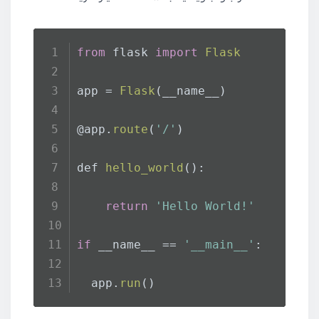
from
 flask 
import
Flask
app = 
Flask
(__name__)
@app.
route
(
'/'
)
def 
hello_world
():
return
'Hello World!'
if
 __name__ == 
'__main__'
:
  app.
run
()