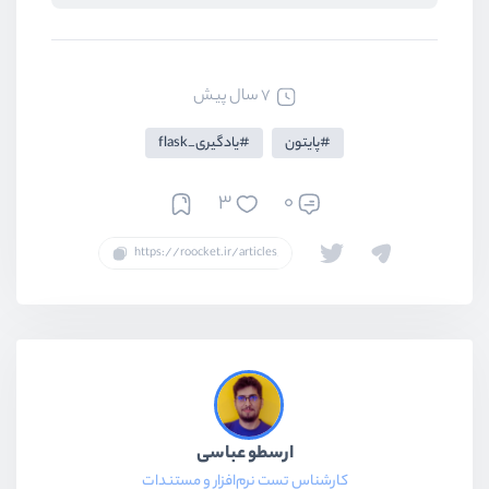
7 سال پیش
پایتون
یادگیری_flask
3
0
ارسطو عباسی
کارشناس تست نرم‌افزار و مستندات