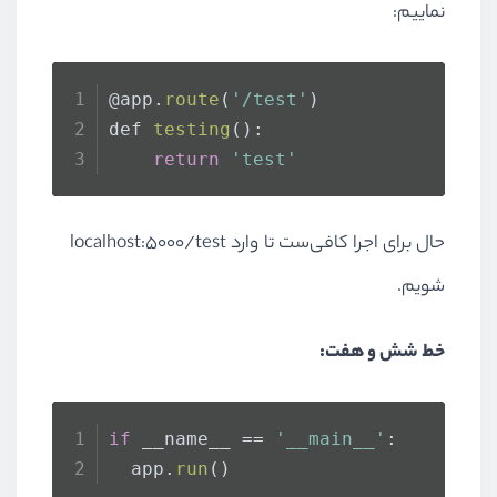
نماییم:
@app.
route
(
'/test'
)
def 
testing
():
return
'test'
حال برای اجرا کافی‌ست تا وارد localhost:5000/test
شویم.
خط شش و هفت:
if
 __name__ == 
'__main__'
:
  app.
run
()