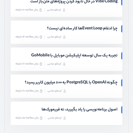
Vibe Coding در حال نابود کردن پروژه‌های متن‌باز است
ارسطو عباسی
زمان مطالعه: 10 دقیقه
چرا ادغام Event Loopها کار ساده‌ای نیست؟
ارسطو عباسی
زمان مطالعه: 14 دقیقه
تجربه یک سال توسعه اپلیکیشن موبایل با GoMobile
ارسطو عباسی
زمان مطالعه: 17 دقیقه
چگونه OpenAI با PostgreSQL به ۸۰۰ میلیون کاربر رسید؟
ارسطو عباسی
زمان مطالعه: 20 دقیقه
اصول برنامه‌نویسی را یاد بگیرید، نه فریمورک‌ها
ارسطو عباسی
زمان مطالعه: 15 دقیقه