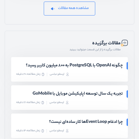
مشاهده همه مقالات
مقالات برگزیده
مقالات برگزیده را از این قسمت میتوانید ببینید
چگونه OpenAI با PostgreSQL به ۸۰۰ میلیون کاربر رسید؟
ارسطو عباسی
زمان مطالعه: 20 دقیقه
تجربه یک سال توسعه اپلیکیشن موبایل با GoMobile
ارسطو عباسی
زمان مطالعه: 17 دقیقه
چرا ادغام Event Loopها کار ساده‌ای نیست؟
ارسطو عباسی
زمان مطالعه: 14 دقیقه