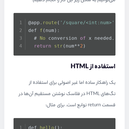
می‌توانیم به شکل زیر این کار را انجام دهیم:
@app.
route
(
'/square/<int:num>'
)
def 
f
(num):
  # 
No
 conversion 
of
 x needed.
return
str
(num**
2
)
استفاده از HTML
یک راهکار ساده اما غیر اصولی برای استفاده از
تگ‌های HTML در فلاسک نوشتن مستقیم آن‌ها در
قسمت return توابع است. برای مثال:
def 
hello
():