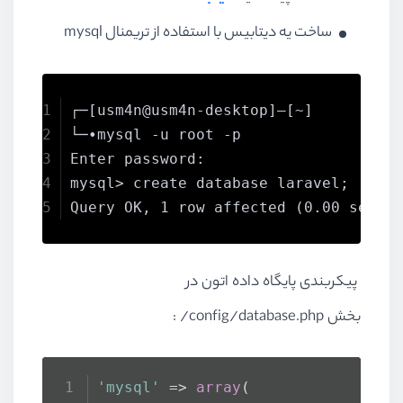
ساخت یه دیتابیس با استفاده از تریمنال mysql
┌─[usm4n@usm4n-desktop]―[~]
└─•mysql -u root -p
Enter password: 
mysql> create database laravel;
Query OK, 1 row affected (0.00 sec)
پیکربندی پایگاه داده اتون در
بخش
/config/database.php
:
'mysql'
 => 
array
(