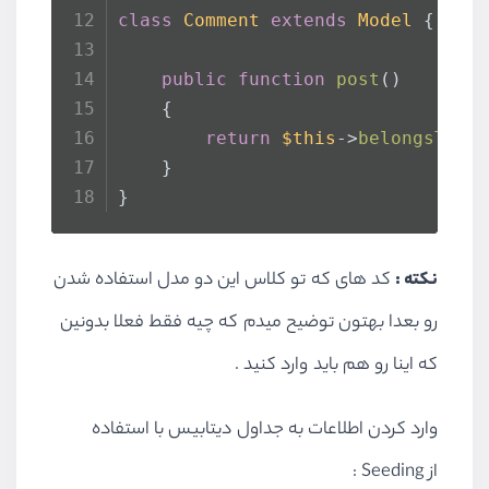
class
Comment
extends
Model
{
public
function
post
(
)
    {
return
$this
->
belongsTo
(
'
    }
}
نکته :
کد های که تو کلاس این دو مدل استفاده شدن
رو بعدا بهتون توضیح میدم که چیه فقط فعلا بدونین
که اینا رو هم باید وارد کنید .
وارد کردن اطلاعات به جداول دیتابیس با استفاده
از Seeding :