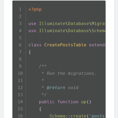
<?php
use
Illuminate
\
Database
\
Migration
use
Illuminate
\
Database
\
Schema
\
Bl
class
CreatePostsTable
extends
Mi
{
/**
     * Run the migrations.
     *
     * 
@return
 void
     */
public
function
up
(
)
    {
Schema
::
create
(
'posts'
, f