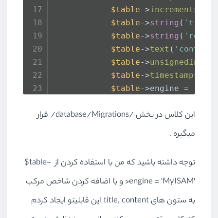
$table
->
increments
(
'i
$table
->
string
(
'title
$table
->
string
(
'read_
$table
->
text
(
'content
$table
->
unsignedInteg
$table
->
timestamps
();
$table
->engine = 
'MyI
        });
این کلاس در بخش /database/Migrations/ قرار
        DB::
statement
(
'ALTER TABL
    }
میگیره .
توجه داشته باشید که من با استفاده کردن از
$table-
/**
>engine = 'MyISAM'
     * Reverse the migrations.
و با اضافه کردن شاخص مرکب
     *
به ستون های title, content این قابلیتو ایجاد کردم
     * 
@return
 void