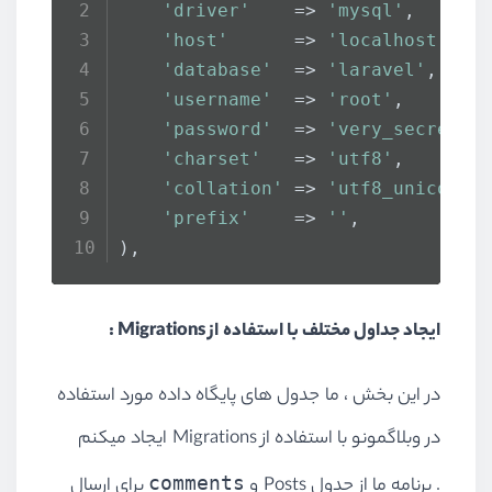
'driver'
    => 
'mysql'
,
'host'
      => 
'localhost'
,
'database'
  => 
'laravel'
,
'username'
  => 
'root'
,
'password'
  => 
'very_secret_p
'charset'
   => 
'utf8'
,
'collation'
 => 
'utf8_unicode_
'prefix'
    => 
''
,
),
ایجاد جداول مختلف با استفاده از Migrations :
در این بخش ، ما جدول های پایگاه داده مورد استفاده
در وبلاگمونو با استفاده از Migrations ایجاد میکنم
comments
. برنامه ما از جدول Posts و
برای ارسال