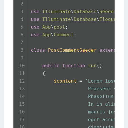
use
Illuminate
\
Database
\
Seeder
;
use
Illuminate
\
Database
\
Eloquent
\
use
App
\
post
;
use
App
\
Comment
; 
class
PostCommentSeeder
extends
S
public
function
run
(
)
    {
$content
 = 
'Lorem ipsum d
                    Praesent vel 
                    Phasellus ac 
                    In in aliquet
                    mauris justo 
                    eget accumsan
                    dignissim ac 