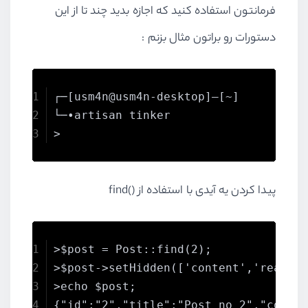
فرمانتون استفاده کنید که اجازه بدید چند تا از این
دستورات رو براتون مثال بزنم :
┌─[usm4n@usm4n-desktop]―[~]
└─•artisan tinker
>
پیدا کردن یه آیدی با استفاده از
find()
>$post = Post::find(2);
>$post->setHidden(['content','read_m
>echo $post;
{"id":"2","title":"Post no 2","comme