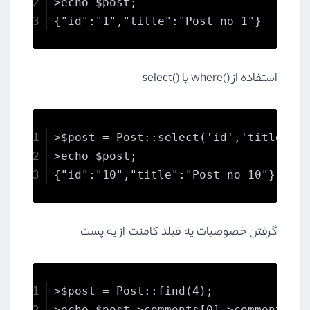
>echo $post;
{"id":"1","title":"Post no 1"}
استفاده از
where()
با
select()
>$post = Post::select('id','title')-
>echo $post;
{"id":"10","title":"Post no 10"}
گرفتن خصوصیات یه فیلد کامنت از یه پست
>$post = Post::find(4);
>echo $post->comments[0]->commenter;