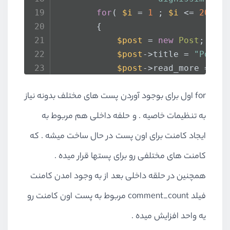
for
( 
$i
 = 
1
 ; 
$i
 <= 
20
 ; 
        {
$post
 = 
new
Post
;
$post
->title = 
"Post 
$post
->read_more = 
su
$post
->content = 
$con
for اول برای بوجود آوردن پست های مختلف بدونه نیاز
$post
->
save
();
به تنظیمات خاصیه . و حلفه داخلی هم مربوط به
$maxComments
 = 
mt_ran
ایجاد کامنت برای اون پست در حال ساخت میشه . که
for
( 
$j
 = 
1
 ; 
$j
 <= 
$
            {
کامنت های مختلفی رو برای پستها قرار میده .
$comment
 = 
new
Co
همچنین در حلقه داخلی بعد از به وجود امدن کامنت
$comment
->comment
$comment
->comment
فیلد comment_count مربوط به پست اون کامنت رو
$comment
->email =
یه واحد افزایش میده .
$comment
->approve