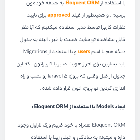
با استفاده از
Eloquent ORM
به هدفه خودمون
     * Reverse the migrations.
     *
برسیم . و همینطور از فیلد
approved
برای تایید
     * 
@return
 void
نظرات کاربرا توسط مدیر استفاده میکنیم که آیا نظر
     */
public
function
down
(
)
قابل مشاهده تو سایت هست یا خیر . البته یه جدول
    {
دیگه هم با اسم
users
و با استفاده از Migrations
Schema
::
drop
(
'comments'
);
    }
باید بسازین برای احراز هویت مدیر یا کاربراتون . که این
جدول از قبل وقتی که پروژه laravel 5 رو نصب و راه
}
اندازی کردین تو پروژه اتون قرار داده شده .
ایجاد Models با استفاده از Eloquent ORM :
Eloquent ORM همراه با خود فریم ورک لاراول وجود
داره و میتونه به سادگی و خیلی زیبا با استفاده