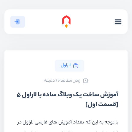
لاراول
ﺯﻣﺎﻥ ﻣﻄﺎﻟﻌﻪ: 6 دقیقه
آموزش ساخت یک وبلاگ ساده با لاراول 5
[قسمت اول]
با توجه به این که تعداد آموزش های فارسی لاراول در