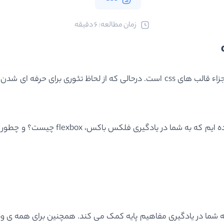
ﺯﻣﺎﻥ ﻣﻄﺎﻟﻌﻪ: 6 دقیقه
Flexbox یک روش حرفه ای برای استفاده بهیه از فضا در بین اجزاء قالب های css است. 
flexbox چیست؟ و چطور میتواند به شما در طرحتان کمک کند؟ کمک کرده باشیم.