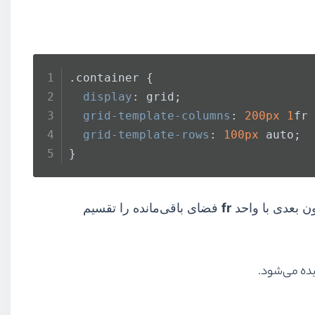
.container
 {
display
: grid;
grid-template-columns
: 
200px
1
fr 
grid-template-rows
: 
100px
 auto;
}
fr
فضای باقی‌مانده را تقسیم