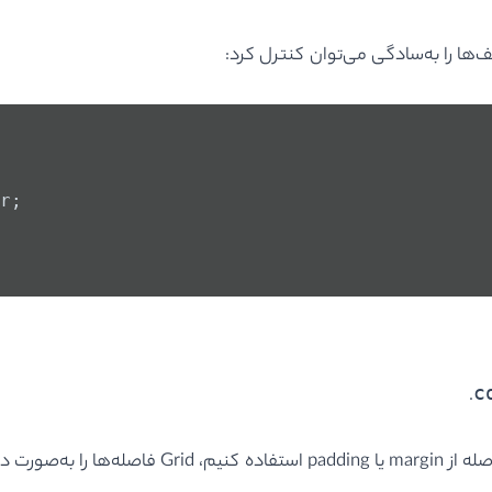
r;
c
.