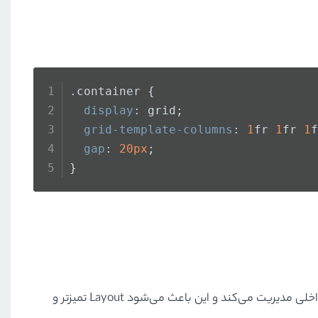
.container
 {
display
: grid;
grid-template-columns
: 
1
fr 
1
fr 
1
f
gap
: 
20px
;
}
برخلاف روش‌های قدیمی که مجبور بودیم برای فاصله از margin یا padding استفاده کنیم، Grid فاصله‌ها را به‌صورت داخلی مدیریت می‌کند و این باعث می‌شود Layout تمیزتر و