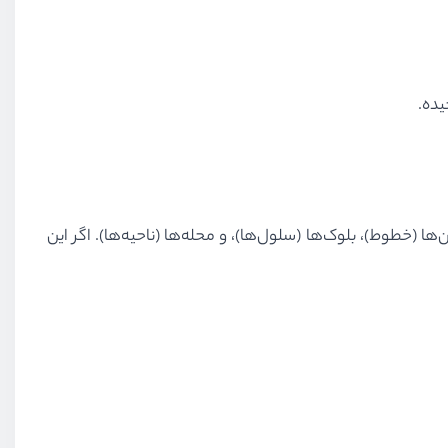
 مخصوص آن را یاد بگیریم. Grid مثل یک نقشه شهری است: خیابان‌ها (خطوط)، بلوک‌ها (سلول‌ها)، و محله‌ها (ناحیه‌ها). اگر این