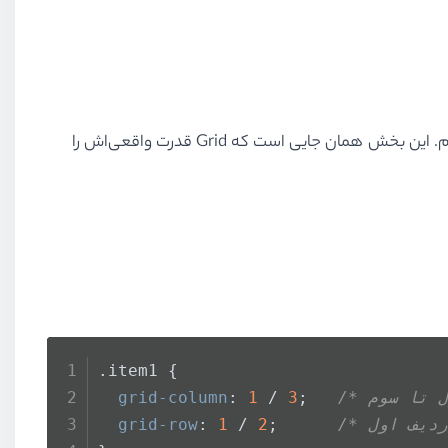
تا اینجا یاد گرفتیم چطور ستون‌ها و ردیف‌ها را تعریف کنیم. حالا باید ببینیم چطور می‌توانیم عناصر را دقیقاً در جای دلخواه قرار دهیم. این بخش همان جایی است که Grid قدرت واقعی‌اش را
.item1
 {
grid-column
: 
1
 / 
3
;   
grid-row
: 
1
 / 
2
;      