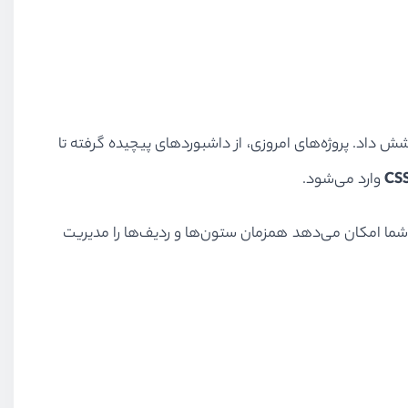
ر نمی‌توان با همان روش‌های قدیمیِ جدول‌ها یا حتی فقط Flexbox همه نیازها را پوشش داد. پروژه‌های امروزی، از داشبوردهای پیچیده گرفته تا
CSS
وارد می‌شود.
یک سیستم چیدمان دوبعدی است؛ یعنی برخلاف Flexbox که بیشتر برای یک بعد (افقی یا عمودی) طراحی شده، Grid به شما امکان می‌دهد همزمان ستون‌ها و ردیف‌ها را مدیریت