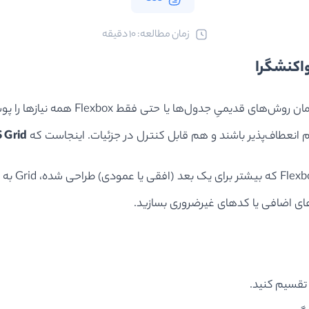
ﺯﻣﺎﻥ ﻣﻄﺎﻟﻌﻪ: 10 دقیقه
وقتی صحبت از طراحی وب مدرن می‌شود، دیگ
 انعطاف‌پذیر باشند و هم قابل کنترل در جزئیات. اینجاست که
 Grid
CSS Grid 
های اضافی یا کدهای غیرضروری بسازید.