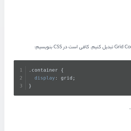
.container
 {
display
: grid;
}