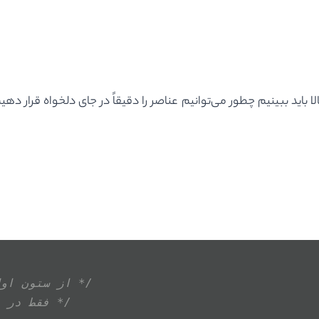
/* از ستون اول تا سوم */
/* فقط در ردیف اول */