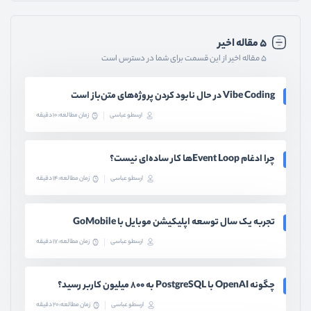
۵ مقاله اخیر
۵ مقاله اخیر از این قسمت برای شما در دسترس است
Vibe Coding در حال نابود کردن پروژه‌های متن‌باز است
ارسطو عباسی
زمان مطالعه: 10 دقیقه
چرا ادغام Event Loopها کار ساده‌ای نیست؟
ارسطو عباسی
زمان مطالعه: 14 دقیقه
تجربه یک سال توسعه اپلیکیشن موبایل با GoMobile
ارسطو عباسی
زمان مطالعه: 17 دقیقه
چگونه OpenAI با PostgreSQL به ۸۰۰ میلیون کاربر رسید؟
ارسطو عباسی
زمان مطالعه: 20 دقیقه