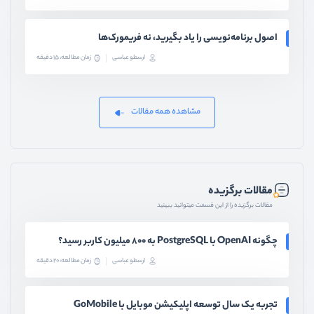
اصول برنامه‌نویسی را یاد بگیرید، نه فریمورک‌ها
ارسطو عباسی
زمان مطالعه: 15 دقیقه
مشاهده همه مقالات
مقالات برگزیده
مقالات برگزیده را از این قسمت میتوانید ببینید
چگونه OpenAI با PostgreSQL به ۸۰۰ میلیون کاربر رسید؟
ارسطو عباسی
زمان مطالعه: 20 دقیقه
تجربه یک سال توسعه اپلیکیشن موبایل با GoMobile