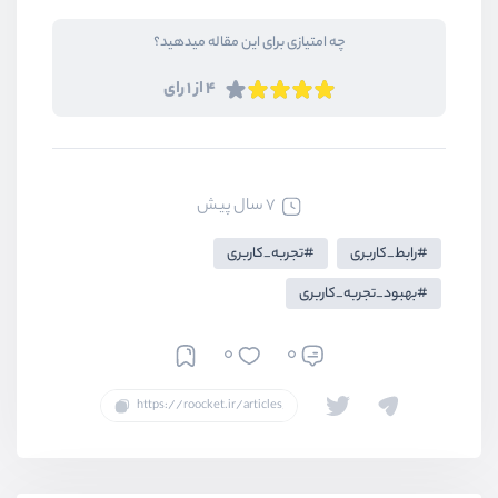
چه امتیازی برای این مقاله میدهید؟
4 از 1 رای
7 سال پیش
رابط_کاربری
تجربه_کاربری
بهبود_تجربه_کاربری
0
0