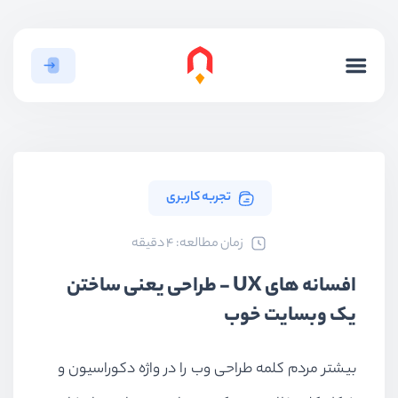
تجربه کاربری
ﺯﻣﺎﻥ ﻣﻄﺎﻟﻌﻪ: 4 دقیقه
افسانه های UX - طراحی یعنی ساختن
یک وبسایت خوب
بیشتر مردم کلمه طراحی وب را در واژه دکوراسیون و