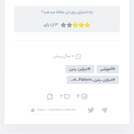
چه امتیازی برای این مقاله میدهید؟
3 از 1 رای
7 سال پیش
آموزشی
دیزاین_پترن
دیزاین_پترن_Adapter_Pattern
2
4