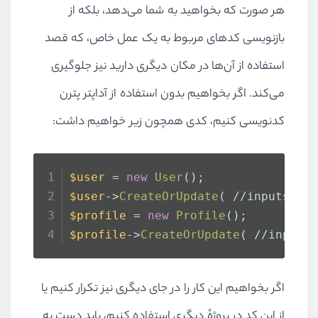
هر صورت که بخواهید به شما می‌دهد، بلکه از
بازنویسی کدهای مربوط به یک عمل خاص، که قصد
استفاده از آن‌ها در مکان دیگری دارید نیز جلوگیری
می‌کند. اگر بخواهیم بدون استفاده از آداپتر پترن
کدنویسی کنیم، کدی همچون زیر خواهیم داشت:
$user
 = 
new
User
();
$user
->
CreateOrUpdate
( //inputs );
$profile
 = 
new
Profile
();
$profile
->
CreateOrUpdate
( //inputs
اگر بخواهیم این کار را در جای دیگری نیز تکرار کنیم یا
از این کد در پروژهٔ دیگری استفاده کنیم، باید دست به