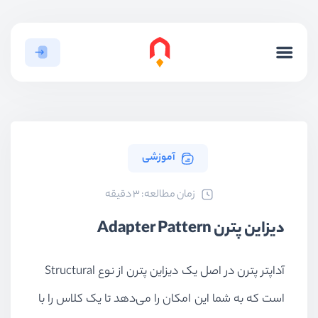
آموزشی
ﺯﻣﺎﻥ ﻣﻄﺎﻟﻌﻪ: 3 دقیقه
دیزاین پترن Adapter Pattern
آداپتر پترن در اصل یک دیزاین پترن از نوع Structural
است که به شما این امکان را می‌دهد تا یک کلاس را با