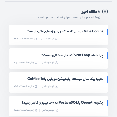
۵ مقاله اخیر
۵ مقاله اخیر از این قسمت برای شما در دسترس است
Vibe Coding در حال نابود کردن پروژه‌های متن‌باز است
ارسطو عباسی
زمان مطالعه: 10 دقیقه
چرا ادغام Event Loopها کار ساده‌ای نیست؟
ارسطو عباسی
زمان مطالعه: 14 دقیقه
تجربه یک سال توسعه اپلیکیشن موبایل با GoMobile
ارسطو عباسی
زمان مطالعه: 17 دقیقه
چگونه OpenAI با PostgreSQL به ۸۰۰ میلیون کاربر رسید؟
ارسطو عباسی
زمان مطالعه: 20 دقیقه