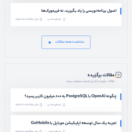
اصول برنامه‌نویسی را یاد بگیرید، نه فریمورک‌ها
ارسطو عباسی
زمان مطالعه: 15 دقیقه
مشاهده همه مقالات
مقالات برگزیده
مقالات برگزیده را از این قسمت میتوانید ببینید
چگونه OpenAI با PostgreSQL به ۸۰۰ میلیون کاربر رسید؟
ارسطو عباسی
زمان مطالعه: 20 دقیقه
تجربه یک سال توسعه اپلیکیشن موبایل با GoMobile
ارسطو عباسی
زمان مطالعه: 17 دقیقه