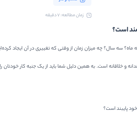
ﺯﻣﺎﻥ ﻣﻄﺎﻟﻌﻪ: 7 دقیقه
مند است؟
ماه؟ سه سال؟ چه میزان زمان از وقتی که تغییری در آن ایجاد کرده‌ای
و خلاقانه است. به همین دلیل شما باید از یک جنبه کار خودتان را ز
ود پایبند است؟