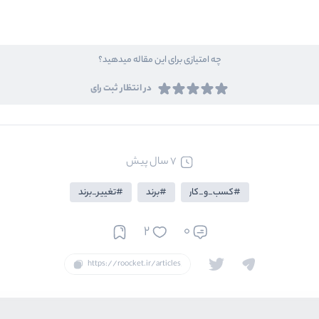
چه امتیازی برای این مقاله میدهید؟
در انتظار ثبت رای
7 سال پیش
کسب_و_کار
برند
تغییر_برند
2
0