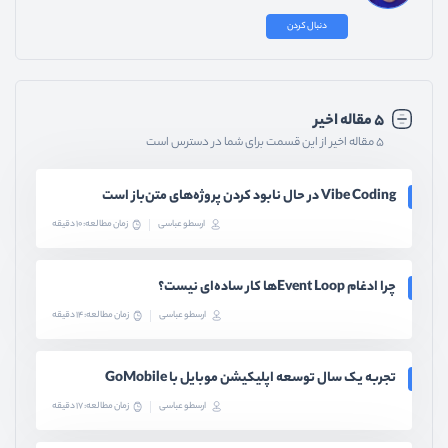
دنبال کردن
۵ مقاله اخیر
۵ مقاله اخیر از این قسمت برای شما در دسترس است
Vibe Coding در حال نابود کردن پروژه‌های متن‌باز است
ارسطو عباسی
زمان مطالعه: 10 دقیقه
چرا ادغام Event Loopها کار ساده‌ای نیست؟
ارسطو عباسی
زمان مطالعه: 14 دقیقه
تجربه یک سال توسعه اپلیکیشن موبایل با GoMobile
ارسطو عباسی
زمان مطالعه: 17 دقیقه