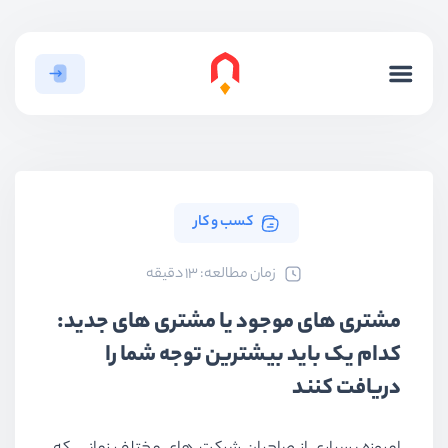
کسب و کار
ﺯﻣﺎﻥ ﻣﻄﺎﻟﻌﻪ: 13 دقیقه
مشتری های موجود یا مشتری های جدید:
کدام یک باید بیشترین توجه شما را
دریافت کنند